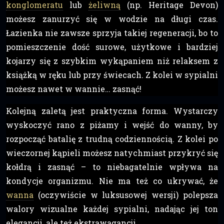
konglomeratu
lub
żeliwną
(np. Heritage Devon)
możesz zanurzyć się w wodzie na długi czas.
Łazienka nie zawsze sprzyja takiej regeneracji, bo to
pomieszczenie dość surowe, użytkowe i bardziej
kojarzy się z szybkim wykąpaniem niż relaksem z
książką w ręku lub przy świecach. Z kolei w sypialni
możesz nawet w wannie… zasnąć!
Kolejną zaletą jest praktyczna forma. Wystarczy
wyskoczyć rano z piżamy i wejść do wanny, by
rozpocząć batalię z trudną codziennością. Z kolei po
wieczornej kąpieli możesz natychmiast przykryć się
kołdrą i zasnąć – to niebagatelnie wpływa na
kondycje organizmu. Nie ma też co ukrywać, że
wanna
(oczywiście w luksusowej wersji) polepsza
walory wizualne każdej sypialni, nadając jej ton
elegancji, ale też ekstrawagancji.