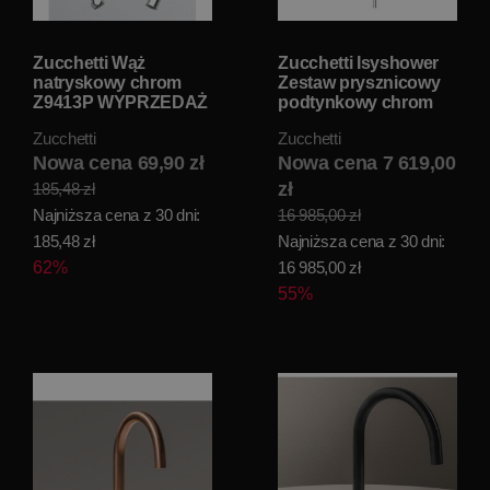
Zucchetti Wąż
Zucchetti Isyshower
natryskowy chrom
Zestaw prysznicowy
Z9413P WYPRZEDAŻ
podtynkowy chrom
MAGAZYNOWA!!
ZD1055+R99673
Zucchetti
Zucchetti
WYPRZEDAŻ
Nowa cena 69,90 zł
MAGAZYNOWA!!
Nowa cena 7 619,00
zł
185,48 zł
Najniższa cena z 30 dni:
16 985,00 zł
185,48 zł
Najniższa cena z 30 dni:
62%
16 985,00 zł
55%