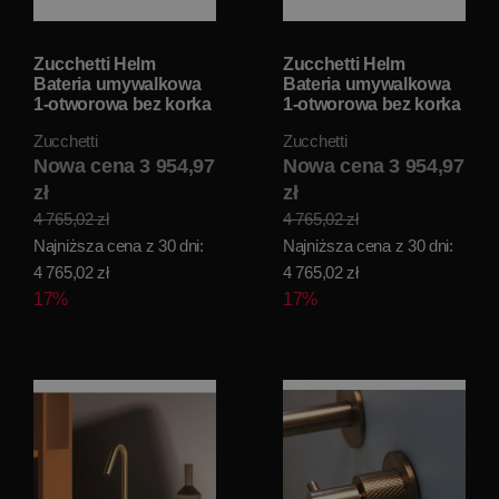
Zucchetti Helm
Zucchetti Helm
Bateria umywalkowa
Bateria umywalkowa
1-otworowa bez korka
1-otworowa bez korka
automatycznego
automatycznego
Zucchetti
Zucchetti
brushed copper pvd
brushed total black
ZHE687.XP91
Nowa cena 3 954,97
pvd ZHE687.XP81
Nowa cena 3 954,97
zł
zł
4 765,02 zł
4 765,02 zł
Najniższa cena z 30 dni:
Najniższa cena z 30 dni:
4 765,02 zł
4 765,02 zł
17%
17%