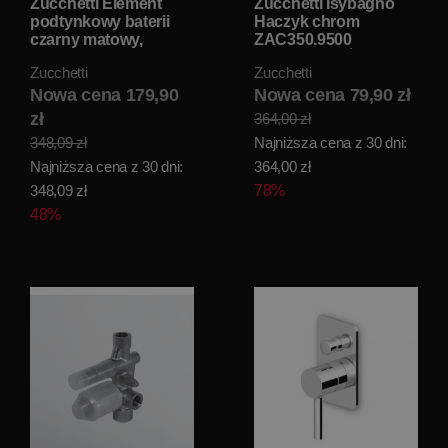
Zucchetti Element
Zucchetti Isybagno
podtynkowy baterii
Haczyk chrom
czarny matowy,
ZAC350.9500
gofrowany R99499.N1
WYPRZEDAŻ
Zucchetti
Zucchetti
WYPRZEDAŻ
MAGAZYNOWA!!
MAGAZYNOWA!!
Nowa cena 179,90
Nowa cena 79,90 zł
zł
364,00 zł
348,09 zł
Najniższa cena z 30 dni:
Najniższa cena z 30 dni:
364,00 zł
348,09 zł
78%
48%