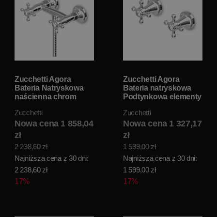
Zucchetti Agora
Zucchetti Agora
Bateria Natryskowa
Bateria natryskowa
naścienna chrom
Podtynkowa elementy
ZAG055
zewnętrzne chrom
Zucchetti
Zucchetti
ZAG738
Nowa cena 1 858,04
Nowa cena 1 327,17
zł
zł
2 238,60 zł
1 599,00 zł
Najniższa cena z 30 dni:
Najniższa cena z 30 dni:
2 238,60 zł
1 599,00 zł
17%
17%