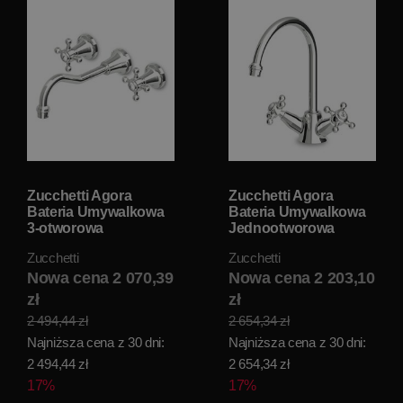
Zucchetti Agora
Zucchetti Agora
Bateria Umywalkowa
Bateria Umywalkowa
3-otworowa
Jednootworowa
Podtynkowa element
chrom ZAG262
Zucchetti
Zucchetti
zewnętrzny chrom
ZAG672
Nowa cena 2 070,39
Nowa cena 2 203,10
zł
zł
2 494,44 zł
2 654,34 zł
Najniższa cena z 30 dni:
Najniższa cena z 30 dni:
2 494,44 zł
2 654,34 zł
17%
17%