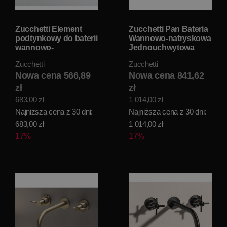
Zucchetti Element
Zucchetti Pan Bateria
podtynkowy do baterii
Wannowo-natryskowa
wannowo-
Jednouchwytowa
natryskowych czarny
Podtynkowa element
Zucchetti
Zucchetti
matowy, gofrowany
zewnętrzny chrom
R99684.N1 W
Nowa cena 566,89
ZP6121 W
Nowa cena 841,62
MAGAZYNIE!!
MAGAZYNIE!!
zł
zł
683,00 zł
1 014,00 zł
Najniższa cena z 30 dni:
Najniższa cena z 30 dni:
683,00 zł
1 014,00 zł
17%
17%