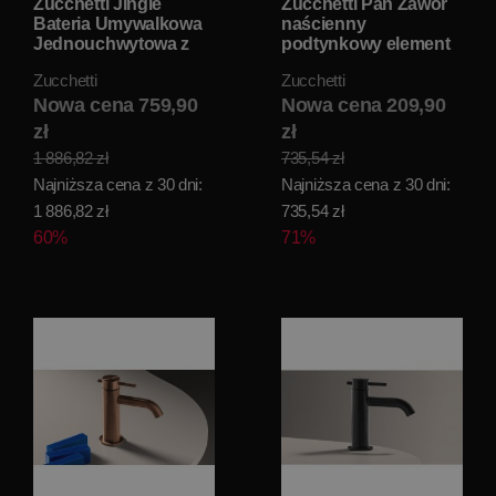
Zucchetti Jingle
Zucchetti Pan Zawór
Bateria Umywalkowa
naścienny
Jednouchwytowa z
podtynkowy element
korkiem chrom
zewnętrzny chrom
Zucchetti
Zucchetti
ZIN690 WYPRZEDAŻ
ZP6727 WYPRZEDAŻ
MAGAZYNOWA!!
Nowa cena 759,90
MAGAZYNOWA!!
Nowa cena 209,90
zł
zł
1 886,82 zł
735,54 zł
Najniższa cena z 30 dni:
Najniższa cena z 30 dni:
1 886,82 zł
735,54 zł
60%
71%