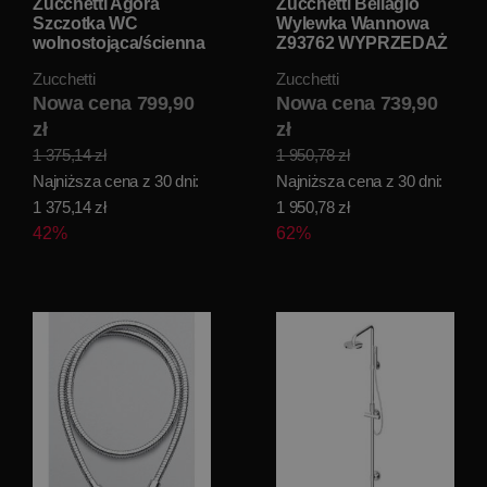
Zucchetti Agora
Zucchetti Bellagio
Szczotka WC
Wylewka Wannowa
wolnostojąca/ścienna
Z93762 WYPRZEDAŻ
chrom ZAD455
MAGAZYNOWA!!
Zucchetti
Zucchetti
WYPRZEDAŻ
MAGAZYNOWA!!
Nowa cena 799,90
Nowa cena 739,90
zł
zł
1 375,14 zł
1 950,78 zł
Najniższa cena z 30 dni:
Najniższa cena z 30 dni:
1 375,14 zł
1 950,78 zł
42%
62%