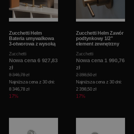
Zucchetti Helm
Zucchetti Helm Zawór
Bateria umywalkowa
podtynkowy 1/2"
3-otworowa z wysoką
element zewnętrzny
wylewką bez korka
brushed copper pvd
Zucchetti
Zucchetti
automatycznego
ZHL729.XP91
brushed gold pvd
Nowa cena 6 927,83
Nowa cena 1 990,76
ZHL516.XP41
zł
zł
8 346,78 zł
2 398,50 zł
Najniższa cena z 30 dni:
Najniższa cena z 30 dni:
8 346,78 zł
2 398,50 zł
17%
17%