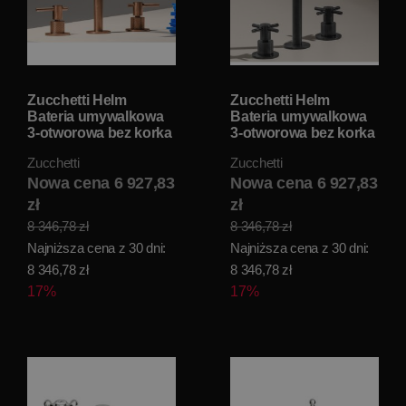
Zucchetti Helm
Zucchetti Helm
Bateria umywalkowa
Bateria umywalkowa
3-otworowa bez korka
3-otworowa bez korka
automatycznego
automatycznego
Zucchetti
Zucchetti
brushed copper pvd
brushed total black
ZHL516.XP91
Nowa cena 6 927,83
pvd ZHM516.XP81
Nowa cena 6 927,83
zł
zł
8 346,78 zł
8 346,78 zł
Najniższa cena z 30 dni:
Najniższa cena z 30 dni:
8 346,78 zł
8 346,78 zł
17%
17%