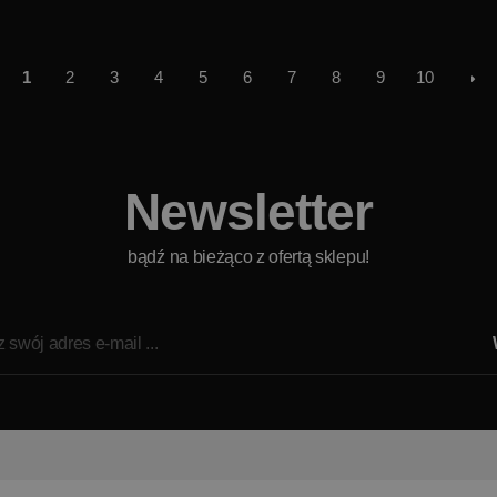
1
2
3
4
5
6
7
8
9
10
Newsletter
bądź na bieżąco z ofertą sklepu!