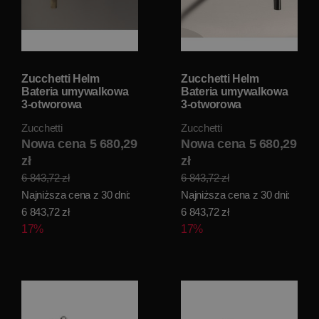
Zucchetti Helm
Zucchetti Helm
Bateria umywalkowa
Bateria umywalkowa
3-otworowa
3-otworowa
podtynkowa 230 mm
podtynkowa 230 mm
Zucchetti
Zucchetti
element zewnętrzny
element zewnętrzny
brushed british gold
Nowa cena 5 680,29
brushed total black
Nowa cena 5 680,29
pvd ZHL761.XP31
pvd ZHM761.XP81
zł
zł
6 843,72 zł
6 843,72 zł
Najniższa cena z 30 dni:
Najniższa cena z 30 dni:
6 843,72 zł
6 843,72 zł
17%
17%