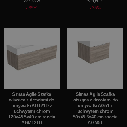
227,48 zł
629,60 zł
35%
35%
Simas Agile Szafka
Simas Agile Szafka
wisząca z drzwiami do
wisząca z drzwiami do
umywalki AG121D z
umywalki AG51 z
uchwytem chrom
uchwytem chrom
120x45,5x40 cm roccia
50x45,5x40 cm roccia
AGM121D
AGM51