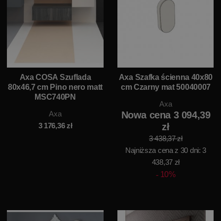
Axa COSA Szuflada
Axa Szafka ścienna 40x80
80x46,7 cm Pino nero matt
cm Czarny mat 50040007
MSC740PN
Axa
Axa
Nowa cena 3 094,39
3 176,36
zł
zł
3 438,37 zł
Najniższa cena z 30 dni: 3
438,37 zł
10%