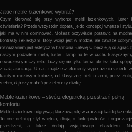
Jakie meble łazienkowe wybrać?
Czym kierować się przy wyborze mebli łazienkowych, luster i
oświetlenia? Przede wszystkim dopasuj je do koncepcji wnętrza i stylu,
jaki ma w nim dominować. Możesz oczywiście postawić na modne
kontrasty i eklektyzm, który wciąż jest w modzie, ale zawsze dobrym
rozwiązaniem jest estetyczna harmonia. Łatwiej Ci będzie ją osiągnąć z
naszym podziałem mebli, luster i lamp na te w duchu klasycznym,
nowoczesnym czy retro. Liczy się nie tylko forma, ale też kolor spójny
z całą aranżacją. U nas znajdziesz elementy wyposażenia łazienki w
każdym możliwym kolorze, od klasycznej bieli i czerni, przez złoto,
srebro, dąb czy mahoń po zieleń czy oliwkę.
Meble łazienkowe – stwórz elegancką przestrzeń pełną
komfortu
Meble łazienkowe odgrywają kluczową rolę w aranżacji każdej łazienki.
To one definiują styl wnętrza, dbają o funkcjonalność i organizację
przestrzeni, a także dodają wyjątkowego charakteru. Na