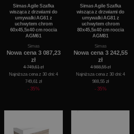
Simas Agile Szafka
Simas Agile Szafka
wisząca z drzwiami do
wisząca z drzwiami do
umywalki AG61 z
umywalki AG81 z
uchwytem chrom
uchwytem chrom
60x45,5x40 cm roccia
80x45,5x40 cm roccia
AGM61
AGM81
Simas
Simas
Nowa cena 3 087,23
Nowa cena 3 242,55
zł
zł
4 749,61 zł
4 988,55 zł
Najniższa cena z 30 dni: 4
Najniższa cena z 30 dni: 4
749,61 zł
988,55 zł
35%
35%