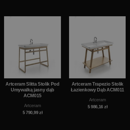
Artceram Slitta Stolik Pod
Artceram Trapezio Stolik
Umywalką jasny dąb
Łazienkowy Dąb ACM011
ACM015
Artceram
Artceram
5 986,16
zł
5 790,99
zł