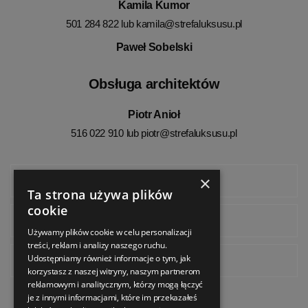
Kamila Kumor
501 284 822 lub
kamila@strefaluksusu.pl
Paweł Sobelski
Obsługa architektów
Piotr Anioł
516 022 910 lub
piotr@strefaluksusu.pl
×
Facebook
Ta strona używa plików
cookie
Instagram
Używamy plików cookie w celu personalizacji
treści, reklam i analizy naszego ruchu.
Udostępniamy również informacje o tym, jak
Pinterest
korzystasz z naszej witryny, naszym partnerom
reklamowym i analitycznym, którzy mogą łączyć
je z innymi informacjami, które im przekazałeś