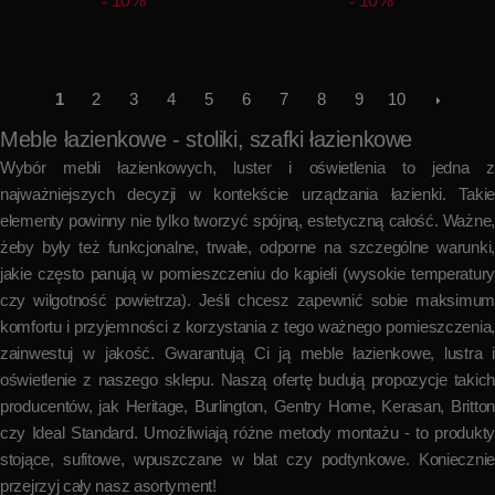
10%
10%
1
2
3
4
5
6
7
8
9
10
Meble łazienkowe - stoliki, szafki łazienkowe
Wybór mebli łazienkowych, luster i oświetlenia to jedna z
najważniejszych decyzji w kontekście urządzania łazienki. Takie
elementy powinny nie tylko tworzyć spójną, estetyczną całość. Ważne,
żeby były też funkcjonalne, trwałe, odporne na szczególne warunki,
jakie często panują w pomieszczeniu do kąpieli (wysokie temperatury
czy wilgotność powietrza). Jeśli chcesz zapewnić sobie maksimum
komfortu i przyjemności z korzystania z tego ważnego pomieszczenia,
zainwestuj w jakość. Gwarantują Ci ją meble łazienkowe, lustra i
oświetlenie z naszego sklepu. Naszą ofertę budują propozycje takich
producentów, jak Heritage, Burlington, Gentry Home, Kerasan, Britton
czy Ideal Standard. Umożliwiają różne metody montażu - to produkty
stojące, sufitowe, wpuszczane w blat czy podtynkowe. Koniecznie
przejrzyj cały nasz asortyment!