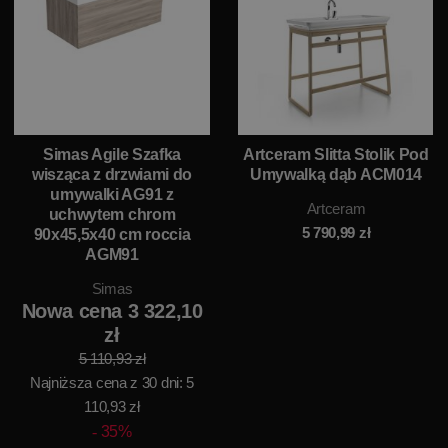
Simas Agile Szafka
Artceram Slitta Stolik Pod
wisząca z drzwiami do
Umywalką dąb ACM014
umywalki AG91 z
Artceram
uchwytem chrom
5 790,99
zł
90x45,5x40 cm roccia
AGM91
Simas
Nowa cena 3 322,10
zł
5 110,93 zł
Najniższa cena z 30 dni: 5
110,93 zł
35%