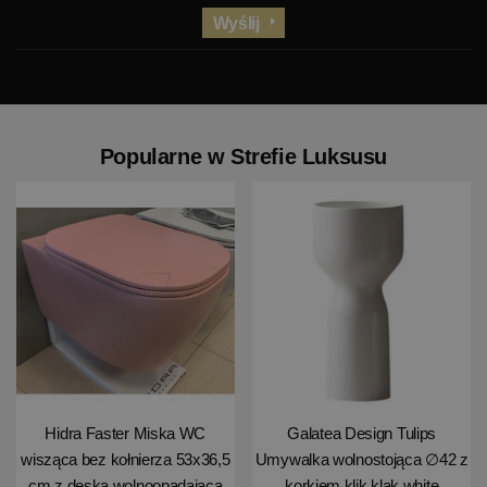
Wyślij
Popularne w Strefie Luksusu
Hidra Faster Miska WC
Galatea Design Tulips
wisząca bez kołnierza 53x36,5
Umywalka wolnostojąca ∅42 z
cm z deską wolnoopadającą
korkiem klik klak white