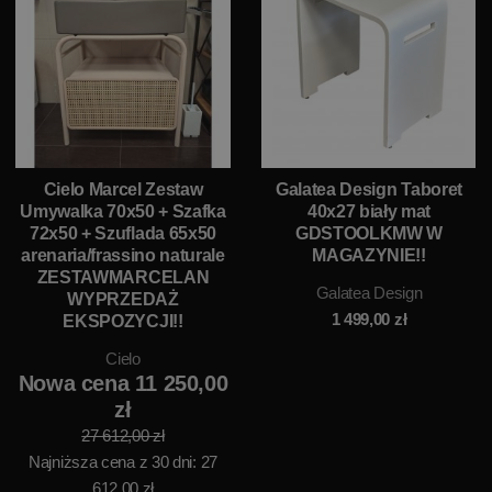
Cielo Marcel Zestaw
Galatea Design Taboret
Umywalka 70x50 + Szafka
40x27 biały mat
72x50 + Szuflada 65x50
GDSTOOLKMW W
arenaria/frassino naturale
MAGAZYNIE!!
ZESTAWMARCELAN
Galatea Design
WYPRZEDAŻ
1 499,00
zł
EKSPOZYCJI!!
Cielo
Nowa cena 11 250,00
zł
27 612,00 zł
Najniższa cena z 30 dni: 27
612,00 zł