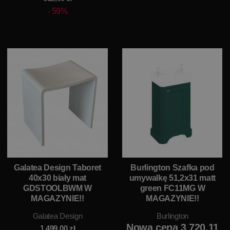
59%
Galatea Design Taboret
Burlington Szafka pod
40x30 biały mat
umywalkę 51,2x31 matt
GDSTOOLBWM W
green FC11MG W
MAGAZYNIE!!
MAGAZYNIE!!
Galatea Design
Burlington
Nowa cena 3 720,11
1 499,00
zł