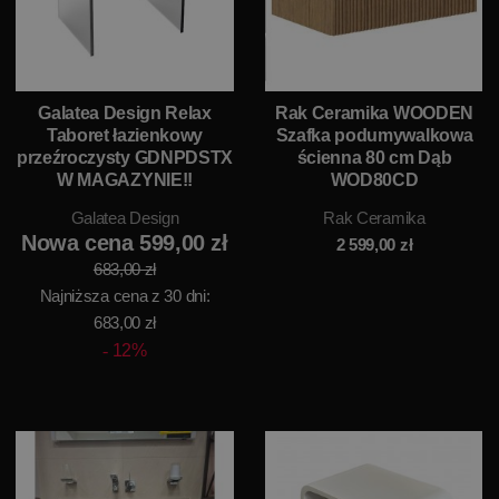
Galatea Design Relax
Rak Ceramika WOODEN
Taboret łazienkowy
Szafka podumywalkowa
przeźroczysty GDNPDSTX
ścienna 80 cm Dąb
W MAGAZYNIE!!
WOD80CD
Galatea Design
Rak Ceramika
Nowa cena 599,00 zł
2 599,00
zł
683,00 zł
Najniższa cena z 30 dni:
683,00 zł
12%