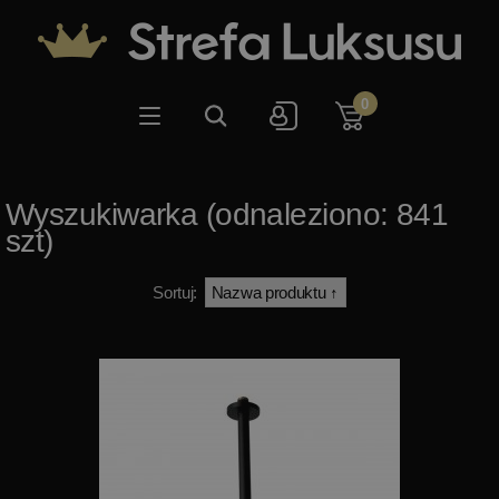
0
Wyszukiwarka (odnaleziono: 841
szt)
Sortuj: