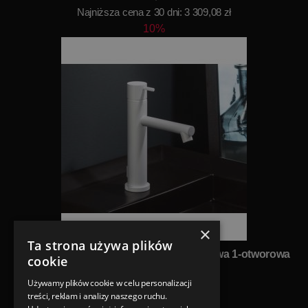
Najniższa cena z 30 dni: 3 309,08 zł
10%
×
Ta strona używa plików
Ritmonio Diametro35 Bateria umywalkowa 1-otworowa
cookie
biała E0BA0121LC03
Używamy plików cookie w celu personalizacji
Ritmonio
treści, reklam i analizy naszego ruchu.
Nowa cena 3 026,29 zł