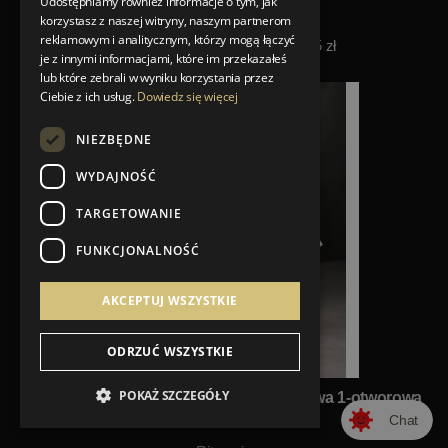
Udostępniamy również informacje o tym, jak
korzystasz z naszej witryny, naszym partnerom
3 362,55 zł
reklamowym i analitycznym, którzy mogą łączyć
Najniższa cena z 30 dni: 3 362,55 zł
je z innymi informacjami, które im przekazałeś
10%
lub które zebrali w wyniku korzystania przez
Ciebie z ich usług.
Dowiedz się więcej
NIEZBĘDNE
WYDAJNOŚĆ
TARGETOWANIE
FUNKCJONALNOŚĆ
AKCEPTUJ WSZYSTKIE
ODRZUĆ WSZYSTKIE
POKAŻ SZCZEGÓŁY
Ritmonio Diametro35 Bateria umywalkowa 1-otworowa
biała E0BA0123CSC03
Chat