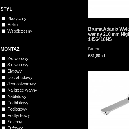
STYL
Klasyczny
Retro
Bruma Adagio Wyl
Współczesny
wanny 210 mm Nig
1456418NS
Bruma
MONTAŻ
681,60
zł
2-otworowy
3-otworowy
Blatowy
Do zabudowy
Jednootworowy
Na brzeg wanny
Nablatowy
Podblatowy
Podłogowy
Podtynkowy
Ścienny
Sufitowy