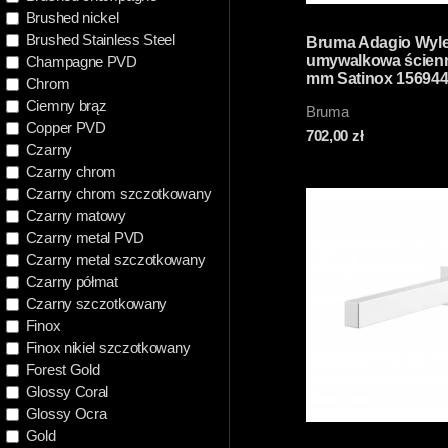
Brushed nickel
Brushed Stainless Steel
Bruma Adagio Wyl
umywalkowa ścien
Champagne PVD
mm Satinox 15694
Chrom
Ciemny brąz
Bruma
Copper PVD
702,00
zł
Czarny
Czarny chrom
Czarny chrom szczotkowany
Czarny matowy
Czarny metal PVD
Czarny metal szczotkowany
Czarny półmat
Czarny szczotkowany
Finox
Finox nikiel szczotkowany
Forest Gold
Glossy Coral
Glossy Ocra
Gold