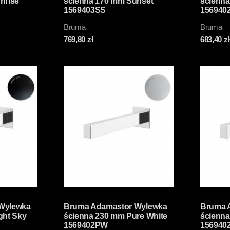
nrise
ścienna 170 mm Sunset
ścienn
1569403SS
156940
Bruma
Bruma
769,80
zł
683,40
zł
Wylewka
Bruma Adamastor Wylewka
Bruma 
ght Sky
ścienna 230 mm Pure White
ścienna
1569402PW
156940