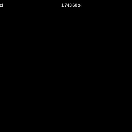
zł
1 743,60
zł