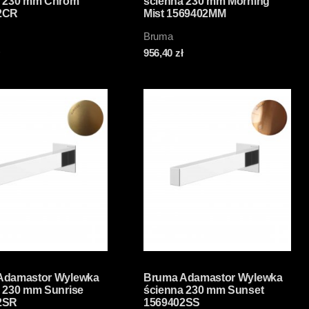
a 230 mm Chrom
ścienna 230 mm Morning
2CR
Mist 1569402MM
Bruma
956,40
zł
Adamastor Wylewka
Bruma Adamastor Wylewka
 230 mm Sunrise
ścienna 230 mm Sunset
2SR
1569402SS