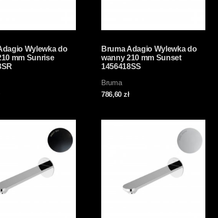
Adagio Wylewka do
Bruma Adagio Wylewka do
210 mm Sunrise
wanny 210 mm Sunset
8SR
1456418SS
Bruma
786,60
zł