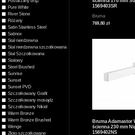
Postarzany brąz
ścienna 170 mm Su
1569403SR
Pure White
River Stone
Bruma
Różany
769,80
zł
Satin Stainless Steel
Satinox
Stal nierdzewna
Stal nierdzewna szczotkowana
Stal Szczotkowana
Stalowy
Steel Brushed
Sunrise
Sunset
Sunset PVD
Szczotkowany Grafit
Szczotkowany mosiądz
Szczotkowany Nikiel
Warm Bronze
Warm Bronze Brushed
Bruma Adamastor 
Wenge
ścienna 230 mm Ni
1569402NS
Złoto szczotkowane