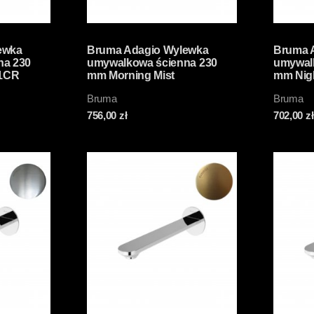
ewka
Bruma Adagio Wylewka
Bruma 
na 230
umywalkowa ścienna 230
umywal
1CR
mm Morning Mist
mm Nig
1569441MM
Bruma
Bruma
756,00
zł
702,00
zł