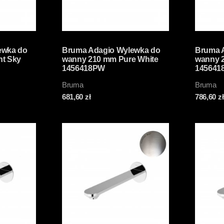
ewka do
Bruma Adagio Wylewka do
Bruma 
ht Sky
wanny 210 mm Pure White
wanny 
1456418PW
145641
Bruma
Bruma
681,60
zł
786,60
zł