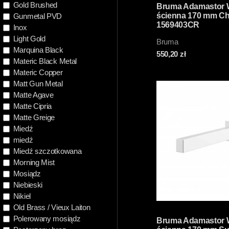
Gold Brushed
Bruma Adamastor 
ścienna 170 mm C
Gunmetal PVD
1569403CR
Inox
Light Gold
Bruma
Marquina Black
550,20
zł
Materic Black Metal
Materic Copper
Matt Gun Metal
Matte Agave
Matte Cipria
Matte Greige
Miedź
miedź
Miedź szczotkowana
Morning Mist
Mosiądz
Niebieski
Nikiel
Old Brass / Vieux Laiton
Polerowany mosiądz
Bruma Adamastor 