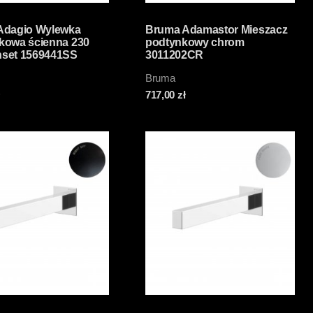
Adagio Wylewka
Bruma Adamastor Mieszacz
kowa ścienna 230
podtynkowy chrom
set 1569441SS
3011202CR
Bruma
717,00
zł