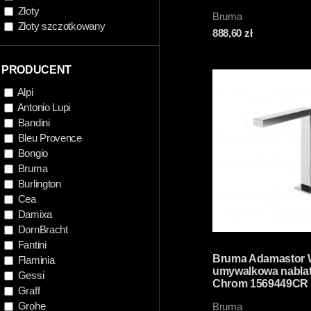
Złoty
Bruma
Złoty szczotkowany
888,60
zł
PRODUCENT
Alpi
Antonio Lupi
Bandini
Bleu Provence
Bongio
Bruma
Burlington
Cea
Damixa
DornBracht
Fantini
Bruma Adamastor 
Flaminia
umywalkowa nabla
Gessi
Chrom 1569449CR
Graff
Grohe
Bruma