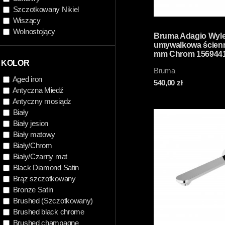
Szczotkowany Nikiel
Wiszący
Wolnostojący
Bruma Adagio Wyl
umywalkowa ścien
mm Chrom 156944
KOLOR
Bruma
Aged iron
540,00
zł
Antyczna Miedź
Antyczny mosiądz
Biały
Biały jesion
Biały matowy
Biały/Chrom
Biały/Czarny mat
Black Diamond Satin
Brąz szczotkowany
Bronze Satin
Brushed (Szczotkowany)
Brushed black chrome
Brushed champagne