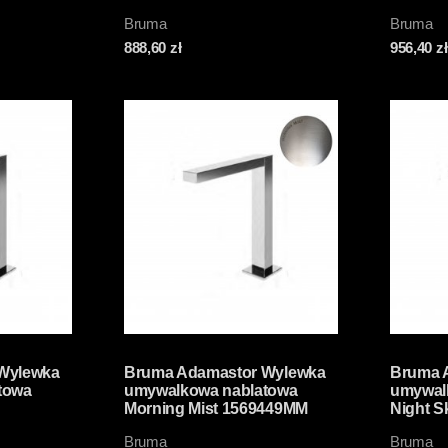
Bruma
Bruma
888,60
zł
956,40
zł
Wylewka
Bruma Adamastor Wylewka
Bruma 
towa
umywalkowa nablatowa
umywal
Morning Mist 1569449MM
Night 
Bruma
Bruma