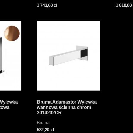
1 743,60
zł
1 618,80
Wylewka
Bruma Adamastor Wylewka
towa
wannowa ścienna chrom
3014202CR
Bruma
532,20
zł