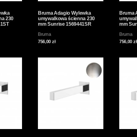
ewka
Bruma Adagio Wylewka
Bruma 
na 230
umywalkowa ścienna 230
umywal
41ST
mm Sunrise 1569441SR
mm Sun
Bruma
Bruma
756,00
zł
756,00
zł