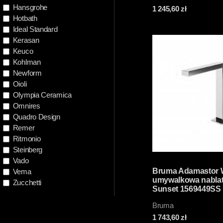
Hansgrohe
1 245,60
zł
Hotbath
Ideal Standard
Kerasan
Keuco
Kohlman
Newform
Oioli
Olympia Ceramica
Omnires
Quadro Design
Remer
Ritmonio
Steinberg
Vado
Bruma Adamastor 
Vema
umywalkowa nabla
Zucchetti
Sunset 1569449SS
Bruma
1 743,60
zł