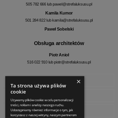
505 782 666 lub
pawel@strefaluksusu.pl
Kamila Kumor
501 284 822 lub
kamila@strefaluksusu.pl
Paweł Sobelski
Obsługa architektów
Piotr Anioł
516 022 910 lub
piotr@strefaluksusu.pl
×
Facebook
Ta strona używa plików
cookie
Instagram
Używamy plików cookie w celu personalizacji
treści, reklam i analizy naszego ruchu.
Udostępniamy również informacje o tym, jak
Pinterest
korzystasz z naszej witryny, naszym partnerom