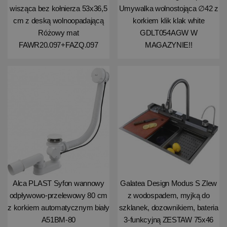
wisząca bez kołnierza 53x36,5
Umywalka wolnostojąca ∅42 z
cm z deską wolnoopadającą
korkiem klik klak white
Różowy mat
GDLT054AGW W
FAWR20.097+FAZQ.097
MAGAZYNIE!!
Alca PLAST Syfon wannowy
Galatea Design Modus S Zlew
odpływowo-przelewowy 80 cm
z wodospadem, myjką do
z korkiem automatycznym biały
szklanek, dozownikiem, bateria
A51BM-80
3-funkcyjną ZESTAW 75x46