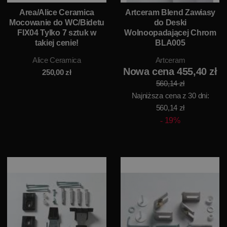
Area/Alice Ceramica
Artceram Blend Zawiasy
Mocowanie do WC/Bidetu
do Deski
FIX04 Tylko 7 sztuk w
Wolnoopadającej Chrom
takiej cenie!
BLA005
Alice Ceramica
Artceram
Nowa cena 455,40 zł
250,00
zł
560,14 zł
Najniższa cena z 30 dni:
560,14 zł
19%