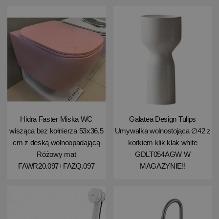
Hidra Faster Miska WC
Galatea Design Tulips
wisząca bez kołnierza 53x36,5
Umywalka wolnostojąca ∅42 z
cm z deską wolnoopadającą
korkiem klik klak white
Różowy mat
GDLT054AGW W
FAWR20.097+FAZQ.097
MAGAZYNIE!!