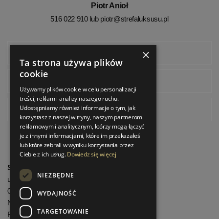
Piotr Anioł
516 022 910 lub
piotr@strefaluksusu.pl
×
Facebook
Ta strona używa plików
cookie
Instagram
Używamy plików cookie w celu personalizacji
treści, reklam i analizy naszego ruchu.
Udostępniamy również informacje o tym, jak
Pinterest
korzystasz z naszej witryny, naszym partnerom
reklamowym i analitycznym, którzy mogą łączyć
je z innymi informacjami, które im przekazałeś
lub które zebrali w wyniku korzystania przez
Ciebie z ich usług.
Dowiedz się więcej
StrefaLuksusu.pl
NIEZBĘDNE
ul. Bartycka 24/26 Pawilon 227
00-716 Warszawa
WYDAJNOŚĆ
NIP: 8251972213
TARGETOWANIE
REGON: 06035139