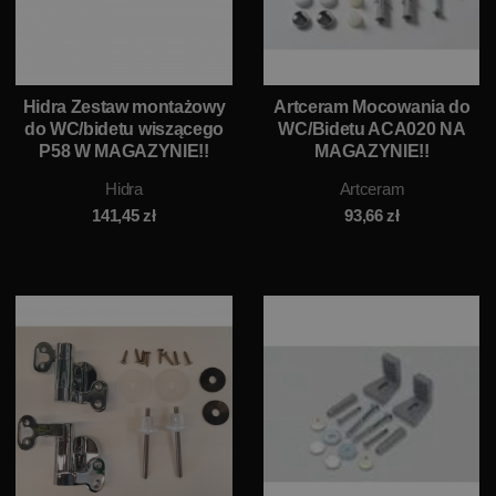
Hidra Zestaw montażowy
Artceram Mocowania do
do WC/bidetu wiszącego
WC/Bidetu ACA020 NA
P58 W MAGAZYNIE!!
MAGAZYNIE!!
Hidra
Artceram
141,45
zł
93,66
zł