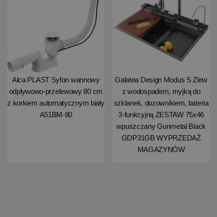
Alca PLAST Syfon wannowy
Galatea Design Modus S Zlew
odpływowo-przelewowy 80 cm
z wodospadem, myjką do
z korkiem automatycznym biały
szklanek, dozownikiem, bateria
A51BM-80
3-funkcyjną ZESTAW 75x46
wpuszczany Gunmetal Black
GDP31GB WYPRZEDAŻ
MAGAZYNÓW