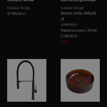
220x75 biały mat
GDF27MG
Galatea Design
Galatea Design
GDFU1065CQWH
WIETRZENIE
MAGAZYNU!!
Nowa cena 499,00
27 900,00
zł
zł
1 036,00 zł
Najniższa cena z 30 dni:
1 036,00 zł
52%