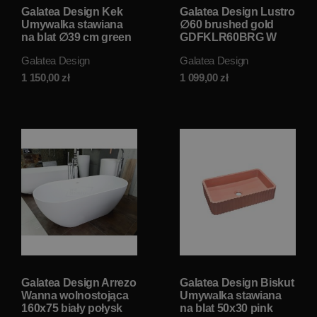
Galatea Design Kek
Galatea Design Lustro
Umywalka stawiana
∅60 brushed gold
na blat ∅39 cm green
GDFKLR60BRG W
matt/zielony mat
MAGAZYNIE!!
Galatea Design
Galatea Design
GDMC030MG W
MAGAZYNIE!!
1 150,00
zł
1 099,00
zł
Galatea Design Arrezo
Galatea Design Biskut
Wanna wolnostojąca
Umywalka stawiana
160x75 biały połysk
na blat 50x30 pink