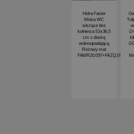
Hidra Faster
Ga
Miska WC
Tul
wisząca bez
w
kołnierza 53x36,5
∅4
cm z deską
kl
wolnoopadającą
G
Różowy mat
FAWR20.097+FAZQ.097
M