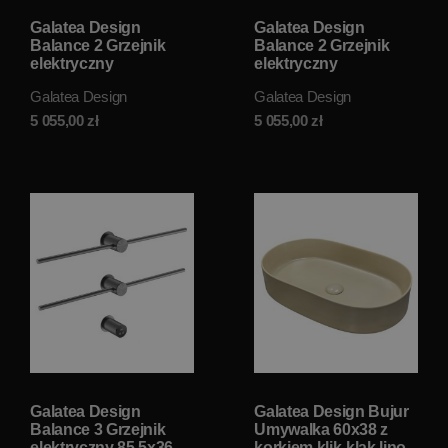
Galatea Design
Galatea Design
Balance 2 Grzejnik
Balance 2 Grzejnik
elektryczny
elektryczny
odwracalny 76x37 cm
odwracalny 76x37 cm
Galatea Design
Galatea Design
Brushed Gold PVD
Gunmetal PVD
GDA362BRG W
GDA362GM W
5 055,00
zł
5 055,00
zł
MAGAZYNIE!!
MAGAZYNIE!!
Galatea Design
Galatea Design Bujur
Balance 3 Grzejnik
Umywalka 60x38 z
elektryczny 85,5x36
korkiem klik-klak lino