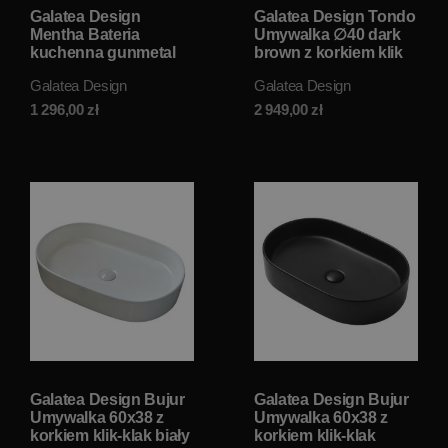
Galatea Design
Galatea Design Tondo
Mentha Bateria
Umywalka ∅40 dark
kuchenna gunmetal
brown z korkiem klik
GD3712MG W
klak black matt
Galatea Design
Galatea Design
MAGAZYNIE!!
GDFU2018DB W
MAGAZYNIE!!
1 296,00
zł
2 949,00
zł
Galatea Design Bujur
Galatea Design Bujur
Umywalka 60x38 z
Umywalka 60x38 z
korkiem klik-klak biały
korkiem klik-klak