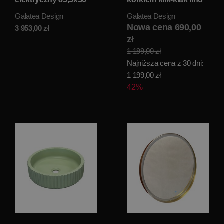
gunmetal GDS016GM
matt GD78330DTLN
Galatea Design
Galatea Design
W MAGAZYNIE!!
WYPRZEDAŻ
KOLORU
Nowa cena 690,00
3 953,00
zł
zł
1 199,00 zł
Najniższa cena z 30 dni:
1 199,00 zł
42%