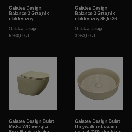
Galatea Design
Galatea Design
Balance 2 Grzejnik
Balance 3 Grzejnik
elektryczny
elektryczny 85,5x36
odwracalny 76x37
brushed gold
Galatea Design
Galatea Design
gold GDA362OR
GDS016BRG W
MAGAZYNIE!!
5 980,00
zł
3 953,00
zł
Galatea Design Bulat
Galatea Design Bulat
Miska WC wisząca
Umywalka stawiana
SwirlFlush z deską
na blat ∅39 z korkiem