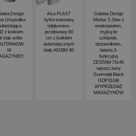
latea Design
Alca PLAST
Galatea Design
ips Umywalka
Syfon wannowy
Modus S Zlew z
olnostojąca
odpływowo-
wodospadem,
2 z korkiem
przelewowy 80
myjką do
ik klak white
cm z korkiem
szklanek,
DLT054AGW
automatycznym
dozownikiem,
W
biały A51BM-80
bateria 3-
AGAZYNIE!!
funkcyjną
ZESTAW 75x46
wpuszczany
Gunmetal Black
GDP31GB
WYPRZEDAŻ
MAGAZYNÓW