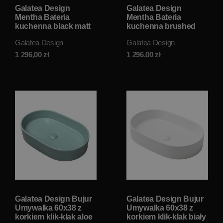
Galatea Design
Galatea Design
Mentha Bateria
Mentha Bateria
kuchenna black matt
kuchenna brushed
GD3712MB W
nickel GD3712NKL W
Galatea Design
Galatea Design
MAGAZYNIE!!
MAGAZYNIE!!
1 296,00
zł
1 296,00
zł
Galatea Design Bujur
Galatea Design Bujur
Umywalka 60x38 z
Umywalka 60x38 z
korkiem klik-klak aloe
korkiem klik-klak biały