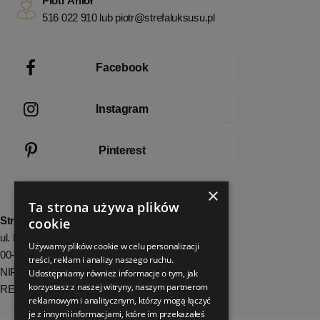
Piotr Anioł
516 022 910 lub
piotr@strefaluksusu.pl
Facebook
Instagram
Pinterest
×
Ta strona używa plików
StrefaLuksusu.pl
cookie
ul. Bartycka 24/26 Pawilon 227
Używamy plików cookie w celu personalizacji
00-716 Warszawa
treści, reklam i analizy naszego ruchu.
NIP: 8251972213
Udostępniamy również informacje o tym, jak
korzystasz z naszej witryny, naszym partnerom
REGON: 06035139
reklamowym i analitycznym, którzy mogą łączyć
je z innymi informacjami, które im przekazałeś