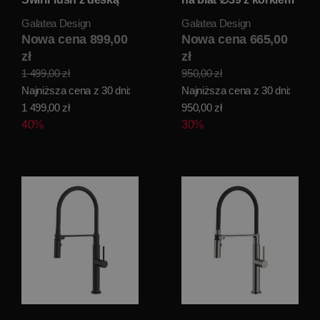
wolnoopadającą
klik-klak lino matt
Galatea Design
Galatea Design
49x37 lino matt
GD112DTLN
GDSF805LN
Nowa cena 899,00
WYPRZEDAŻ
Nowa cena 665,00
WYPRZEDAŻ
KOLORU
zł
zł
KOLORU
1 499,00 zł
950,00 zł
Najniższa cena z 30 dni:
Najniższa cena z 30 dni:
1 499,00 zł
950,00 zł
40%
30%