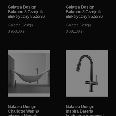
Galatea Design
Galatea Design
Balance 3 Grzejnik
Balance 3 Grzejnik
elektryczny 85,5x36
elektryczny 85,5x36
brushed nickel
czarny mat
Galatea Design
Galatea Design
GDS016BN W
GDS016MB W
MAGAZYNIE!!
MAGAZYNIE!!
3 953,00
zł
3 681,00
zł
Galatea Design
Galatea Design
Charlotte Wanna
Inspira Bateria
wisząca Hamak
kuchenna gunmetal