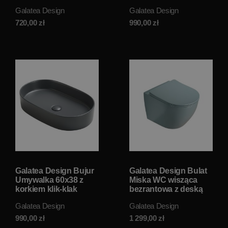
połysk/white
czarny mat/black matt
Galatea Design
Galatea Design
GD78330DTWH W
GD78330DTMB W
MAGAZYNIE!!
MAGAZYNIE!!
720,00
zł
990,00
zł
Galatea Design Bujur
Galatea Design Bulat
Umywalka 60x38 z
Miska WC wisząca
korkiem klik-klak
bezrantowa z deską
szary mat/grey matt
wolnoopadającą
Galatea Design
Galatea Design
GD78330DTMDH W
49x37 cm Aqua green
MAGAZYNIE!!
matt/aloe mat
990,00
zł
1 299,00
zł
GDB2342MLG W