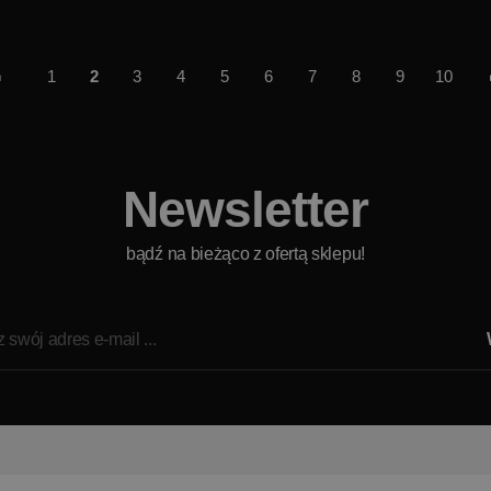
1
2
3
4
5
6
7
8
9
10
Newsletter
bądź na bieżąco z ofertą sklepu!