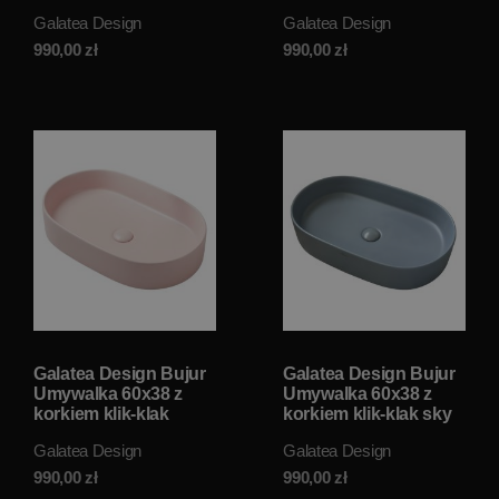
mat/aqua green matt
mat/white matt
Galatea Design
Galatea Design
GD78330DTMLG W
GD78330DTMW W
MAGAZYNIE!!
MAGAZYNIE!!
990,00
zł
990,00
zł
Galatea Design Bujur
Galatea Design Bujur
Umywalka 60x38 z
Umywalka 60x38 z
korkiem klik-klak
korkiem klik-klak sky
różowy mat/pink matt
mat/dusty blue matt
Galatea Design
Galatea Design
GD78330DTMP W
GD78330DTMHL W
MAGAZYNIE!!
MAGAZYNIE!!
990,00
zł
990,00
zł