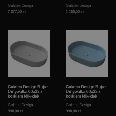
GWARR160.GPB.WH
matt/różowy mat
Galatea Design
Galatea Design
W MAGAZYNIE!!
GDMR034MP W
MAGAZYNIE!!
7 377,00
zł
1 150,00
zł
Galatea Design Bujur
Galatea Design Bujur
Umywalka 60x38 z
Umywalka 60x38 z
korkiem klik-klak
korkiem klik-klak
jasno szary mat/light
niebieski mat/blue
Galatea Design
Galatea Design
grey matt
matt GD78330DTML
GD78330DTMH W
W MAGAZYNIE!!
990,00
zł
990,00
zł
MAGAZYNIE!!