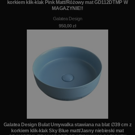
korkiem klik-klak Pink Matt/Różowy mat GD112DTMP W
MAGAZYNIE!!
Galatea Design
950,00
zł
Galatea Design Bulat Umywalka stawiana na blat ∅39 cm z
korkiem klik-klak Sky Blue matt/Jasny niebieski mat