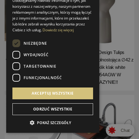
Udostępniamy również informacje o tym, jak
korzystasz z naszej witryny, naszym partnerom
reklamowym i analitycznym, którzy mogą łączyć
je z innymi informacjami, które im przekazałeś
lub które zebrali w wyniku korzystania przez
Ciebie z ich usług.
Dowiedz się więcej
NIEZBĘDNE
Hidra Faster Miska WC
Galatea Design Tulips
WYDAJNOŚĆ
wisząca bez kołnierza 53x36,5
Umywalka wolnostojąca ∅42 z
TARGETOWANIE
cm z deską wolnoopadającą
korkiem klik klak white
Różowy mat
GDLT054AGW W
FUNKCJONALNOŚĆ
FAWR20.097+FAZQ.097
MAGAZYNIE!!
AKCEPTUJ WSZYSTKIE
ODRZUĆ WSZYSTKIE
POKAŻ SZCZEGÓŁY
Chat