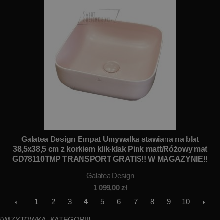
Galatea Design Empat Umywalka stawiana na blat
38,5x38,5 cm z korkiem klik-klak Pink matt/Różowy mat
GD78110TMP TRANSPORT GRATIS!! W MAGAZYNIE!!
Galatea Design
1 099,00
zł
1
2
3
4
5
6
7
8
9
10
{WIZYTOWKA_KATEGORII}