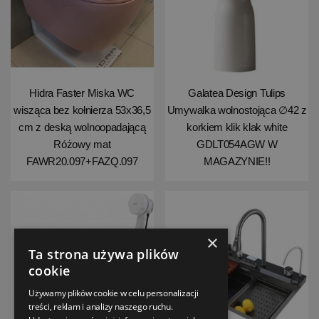
Hidra Faster Miska WC
Galatea Design Tulips
wisząca bez kołnierza 53x36,5
Umywalka wolnostojąca ∅42 z
cm z deską wolnoopadającą
korkiem klik klak white
Różowy mat
GDLT054AGW W
FAWR20.097+FAZQ.097
MAGAZYNIE!!
×
Ta strona używa plików
cookie
Używamy plików cookie w celu personalizacji
treści, reklam i analizy naszego ruchu.