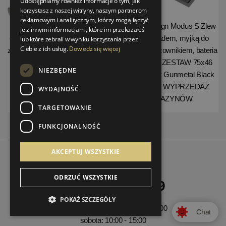
Udostępniamy również informacje o tym, jak
korzystasz z naszej witryny, naszym partnerom
reklamowym i analitycznym, którzy mogą łączyć
Alca PLAST Syfon wannowy
Galatea Design Modus S Zlew
je z innymi informacjami, które im przekazałeś
odpływowo-przelewowy 80 cm
z wodospadem, myjką do
lub które zebrali w wyniku korzystania przez
Ciebie z ich usług.
Dowiedz się więcej
z korkiem automatycznym biały
szklanek, dozownikiem, bateria
A51BM-80
3-funkcyjną ZESTAW 75x46
NIEZBĘDNE
wpuszczany Gunmetal Black
GDP31GB WYPRZEDAŻ
WYDAJNOŚĆ
MAGAZYNÓW
TARGETOWANIE
FUNKCJONALNOŚĆ
AKCEPTUJ WSZYSTKIE
ODRZUĆ WSZYSTKIE
22 559 10 49
POKAŻ SZCZEGÓŁY
poniedziałek - piątek: 10:00 - 18:00
Chat
sobota: 10:00 - 15:00