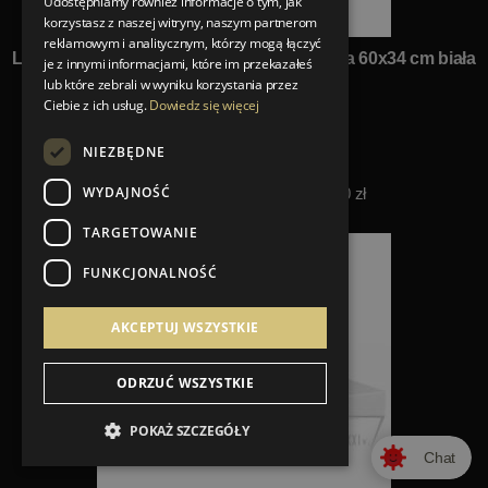
Udostępniamy również informacje o tym, jak
korzystasz z naszej witryny, naszym partnerom
reklamowym i analitycznym, którzy mogą łączyć
Laufen Living Square Umywalka nablatowa 60x34 cm biała
je z innymi informacjami, które im przekazałeś
H 811434 000 112 1
lub które zebrali w wyniku korzystania przez
Ciebie z ich usług.
Dowiedz się więcej
Laufen
Nowa cena 2 029,50 zł
NIEZBĘDNE
2 706,00 zł
WYDAJNOŚĆ
Najniższa cena z 30 dni: 2 706,00 zł
25%
TARGETOWANIE
FUNKCJONALNOŚĆ
AKCEPTUJ WSZYSTKIE
ODRZUĆ WSZYSTKIE
POKAŻ SZCZEGÓŁY
Chat