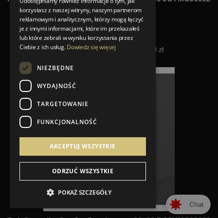
Udostępniamy również informacje o tym, jak
korzystasz z naszej witryny, naszym partnerom
Rak Ceramika
reklamowym i analitycznym, którzy mogą łączyć
Nowa cena 1 989,00 zł
je z innymi informacjami, które im przekazałeś
lub które zebrali w wyniku korzystania przez
2 652,00 zł
Ciebie z ich usług.
Dowiedz się więcej
Najniższa cena z 30 dni: 2 652,00 zł
25%
NIEZBĘDNE
WYDAJNOŚĆ
TARGETOWANIE
FUNKCJONALNOŚĆ
AKCEPTUJ WSZYSTKIE
ODRZUĆ WSZYSTKIE
POKAŻ SZCZEGÓŁY
Chat