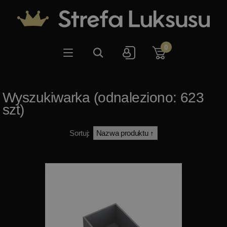
0
Wyszukiwarka (odnaleziono: 623
szt)
Sortuj: