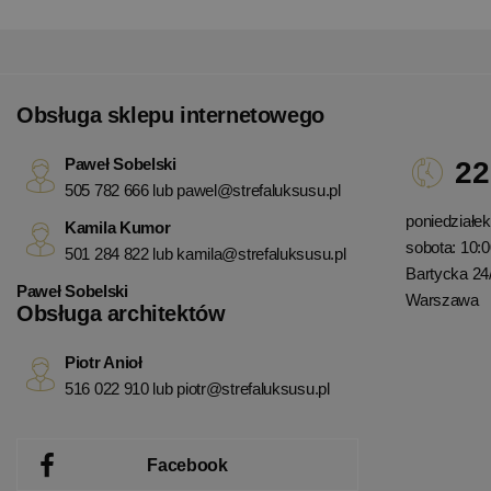
Obsługa sklepu internetowego
Paweł Sobelski
22
505 782 666 lub
pawel@strefaluksusu.pl
poniedziałek 
Kamila Kumor
sobota: 10:0
501 284 822 lub
kamila@strefaluksusu.pl
Bartycka 24
Paweł Sobelski
Warszawa
Obsługa architektów
Piotr Anioł
516 022 910 lub
piotr@strefaluksusu.pl
Facebook