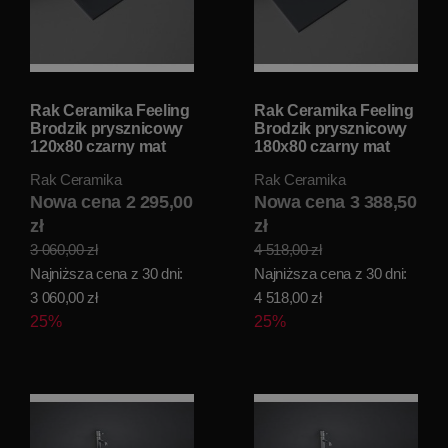
Rak Ceramika Feeling
Rak Ceramika Feeling
Brodzik prysznicowy
Brodzik prysznicowy
120x80 czarny mat
180x80 czarny mat
RFST080120S504
RFBR080180S504
Rak Ceramika
Rak Ceramika
Nowa cena 2 295,00
Nowa cena 3 388,50
zł
zł
3 060,00 zł
4 518,00 zł
Najniższa cena z 30 dni:
Najniższa cena z 30 dni:
3 060,00 zł
4 518,00 zł
25%
25%