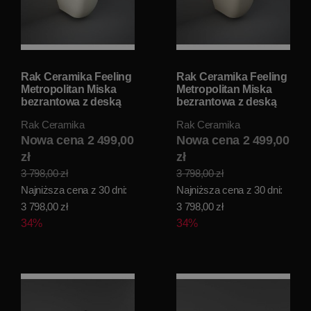
Rak Ceramika Feeling
Rak Ceramika Feeling
Metropolitan Miska
Metropolitan Miska
bezrantowa z deską
bezrantowa z deską
wolnoopadającą
wolnoopadającą
Rak Ceramika
Rak Ceramika
52,5x34 beżowy mat
52,5x34 cappuccino
METRFEEL2SET
Nowa cena 2 499,00
mat METRFEEL3SET
Nowa cena 2 499,00
zł
zł
3 798,00 zł
3 798,00 zł
Najniższa cena z 30 dni:
Najniższa cena z 30 dni:
3 798,00 zł
3 798,00 zł
34%
34%