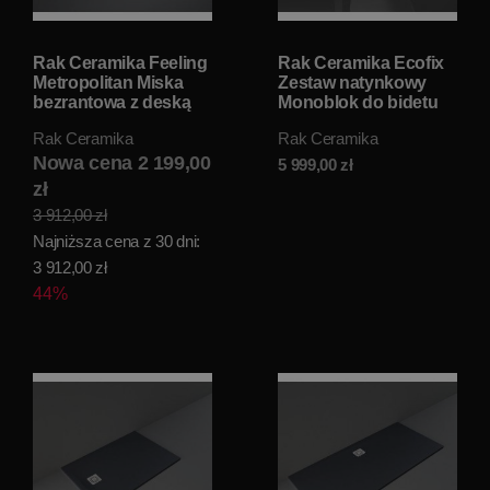
Rak Ceramika Feeling
Rak Ceramika Ecofix
Metropolitan Miska
Zestaw natynkowy
bezrantowa z deską
Monoblok do bidetu
wolnoopadającą
ściennego czarny
Rak Ceramika
Rak Ceramika
52,5x34 czarny mat
FS04RAKCAB02
METRFEEL5SET
Nowa cena 2 199,00
5 999,00
zł
zł
3 912,00 zł
Najniższa cena z 30 dni:
3 912,00 zł
44%