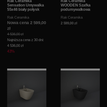
Rak Ceramika
Rak Ceramika
Sensation Umywalka
WOODEN Szafka
55x46 biały połysk
podumywalkowa
SENFS5500AWHA
ścienna 80 cm Dąb
Rak Ceramika
Rak Ceramika
WOD80CD
Nowa cena 2 599,00
2 599,00
zł
zł
4 536,00 zł
Najniższa cena z 30 dni:
4 536,00 zł
43%