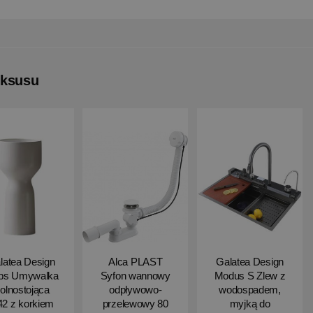
uksusu
latea Design
Alca PLAST
Galatea Design
ips Umywalka
Syfon wannowy
Modus S Zlew z
olnostojąca
odpływowo-
wodospadem,
2 z korkiem
przelewowy 80
myjką do