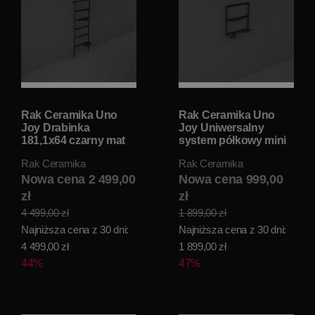
Rak Ceramika Uno
Rak Ceramika Uno
Joy Drabinka
Joy Uniwersalny
181,1x64 czarny mat
system półkowy mini
USSAS0003504
drabinka 60x60
Rak Ceramika
Rak Ceramika
Czarny mat
Nowa cena 2 499,00
USSAS0002504
Nowa cena 999,00
zł
zł
4 499,00 zł
1 899,00 zł
Najniższa cena z 30 dni:
Najniższa cena z 30 dni:
4 499,00 zł
1 899,00 zł
44%
47%