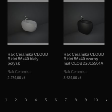
Rak Ceramika CLOUD
Rak Ceramika CLOUD
Bidet 56x40 biały
Bidet 56x40 czarny
połysk
mat CLOBD2015504A
CLOBD2101AWHA
Rak Ceramika
Rak Ceramika
2 274,00
zł
3 624,00
zł
1
2
3
4
5
6
7
8
9
10