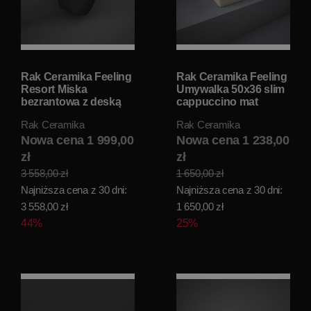
Rak Ceramika Feeling
Rak Ceramika Feeling
Resort Miska
Umywalka 50x36 slim
bezrantowa z deską
cappuccino mat
wolnoopadającą
FEECT5000514A
Rak Ceramika
Rak Ceramika
52x36 czarny mat
FEEL5SET
Nowa cena 1 999,00
Nowa cena 1 238,00
zł
zł
3 558,00 zł
1 650,00 zł
Najniższa cena z 30 dni:
Najniższa cena z 30 dni:
3 558,00 zł
1 650,00 zł
44%
25%