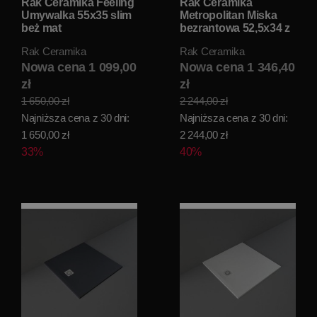
Rak Ceramika Feeling
Rak Ceramika
Umywalka 55x35 slim
Metropolitan Miska
beż mat
bezrantowa 52,5x34 z
FEECT5500505A
deską biały połysk
Rak Ceramika
Rak Ceramika
WYPRZEDAŻ
METR2SET
EKSPOZYCJI!!
Nowa cena 1 099,00
WYPRZEDAŻ
Nowa cena 1 346,40
EKSPOZYCJI!!
zł
zł
1 650,00 zł
2 244,00 zł
Najniższa cena z 30 dni:
Najniższa cena z 30 dni:
1 650,00 zł
2 244,00 zł
33%
40%