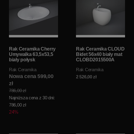
Rak Ceramika Cherry
Rak Ceramika CLOUD
Umywalka 63,5x53,5
Bidet 56x40 biały mat
biały połysk
CLOBD2015500A
LACH00001
Rak Ceramika
Rak Ceramika
Nowa cena 599,00
2 526,00
zł
zł
786,00 zł
Najniższa cena z 30 dni:
786,00 zł
24%