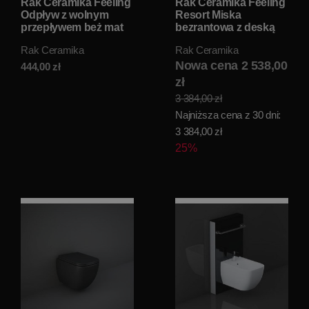
Rak Ceramika Feeling
Rak Ceramika Feeling
Odpływ z wolnym
Resort Miska
przepływem beż mat
bezrantowa z deską
DUO002505A W
wolnoopadającą
Rak Ceramika
Rak Ceramika
MAGAZYNIE!!
52x36 cappuccino
mat FEEL3SET
Nowa cena 2 538,00
444,00
zł
zł
3 384,00 zł
Najniższa cena z 30 dni:
3 384,00 zł
25%