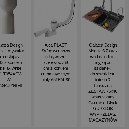
latea Design
Alca PLAST
Galatea Design
ips Umywalka
Syfon wannowy
Modus S Zlew z
olnostojąca
odpływowo-
wodospadem,
2 z korkiem
przelewowy 80
myjką do
ik klak white
cm z korkiem
szklanek,
DLT054AGW
automatycznym
dozownikiem,
W
biały A51BM-80
bateria 3-
AGAZYNIE!!
funkcyjną
ZESTAW 75x46
wpuszczany
Gunmetal Black
GDP31GB
WYPRZEDAŻ
MAGAZYNÓW