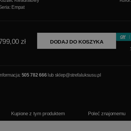
Kształt: Kwadratowy
Kolor
Seria: Empat
799,00 zł
DODAJ DO KOSZYKA
Informacja:
505 782 666
lub
sklep@strefaluksusu.pl
Kupione z tym produktem
Poleć znajomemu