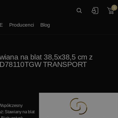
0
E
Producenci
Blog
iana na blat 38,5x38,5 cm z
ysk GD78110TGW TRANSPORT
 Współczesny
ż: Stawiany na blat