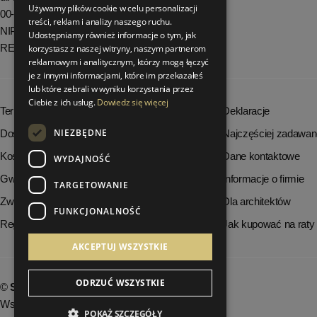
Używamy plików cookie w celu personalizacji
00-716 Warszawa
treści, reklam i analizy naszego ruchu.
NIP: 8251972213
Udostępniamy również informacje o tym, jak
REGON: 06035139
korzystasz z naszej witryny, naszym partnerom
reklamowym i analitycznym, którzy mogą łączyć
je z innymi informacjami, które im przekazałeś
lub które zebrali w wyniku korzystania przez
Ciebie z ich usług.
Dowiedz się więcej
Terminy realizacji zamówień
Deklaracje
NIEZBĘDNE
Dostępność produktów
Najczęściej zadawan
Koszty dostawy
Dane kontaktowe
WYDAJNOŚĆ
Gwarancja i serwis
Informacje o firmie
TARGETOWANIE
Zwrot towaru
Dla architektów
FUNKCJONALNOŚĆ
Regulamin
Jak kupować na raty
AKCEPTUJ WSZYSTKIE
ODRZUĆ WSZYSTKIE
©
StrefaLuksusu.pl
Wszelkie prawa zastrzeżone
POKAŻ SZCZEGÓŁY