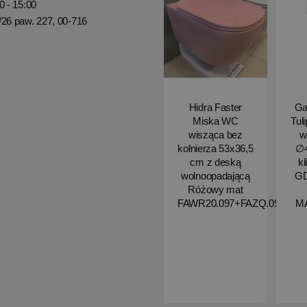
0 - 15:00
/26 paw. 227, 00-716
Hidra Faster
Ga
Miska WC
Tul
wisząca bez
w
kołnierza 53x36,5
∅4
cm z deską
kl
wolnoopadającą
G
Różowy mat
FAWR20.097+FAZQ.097
M