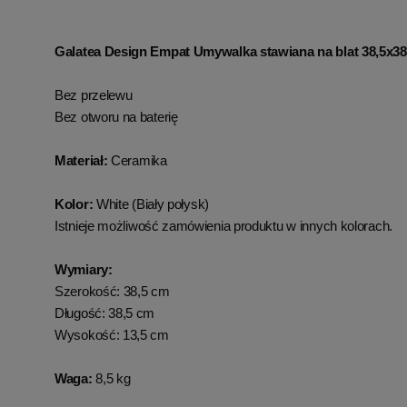
Galatea Design Empat Umywalka stawiana na blat 38,5x38,
Bez przelewu
Bez otworu na baterię
Materiał:
Ceramika
Kolor:
White (Biały połysk)
Istnieje możliwość zamówienia produktu w innych kolorach.
Wymiary:
Szerokość: 38,5 cm
Długość: 38,5 cm
Wysokość: 13,5 cm
Waga:
8,5 kg