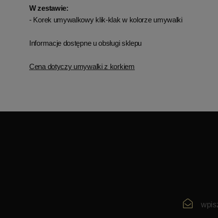
W zestawie:
- Korek umywalkowy klik-klak w kolorze umywalki
Informacje dostępne u obsługi sklepu
Cena dotyczy umywalki z korkiem