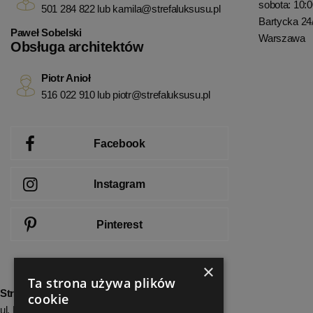
sobota: 10:0
501 284 822 lub
kamila@strefaluksusu.pl
Bartycka 24
Paweł Sobelski
Warszawa
Obsługa architektów
Piotr Anioł
516 022 910 lub
piotr@strefaluksusu.pl
Facebook
Instagram
Pinterest
×
Ta strona używa plików
StrefaLuksusu.pl
cookie
ul. Bartycka 24/26 Pawilon 227