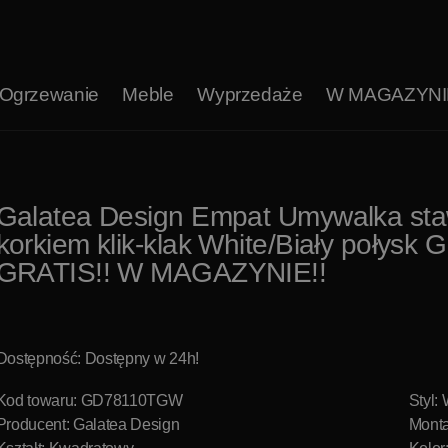
Ogrzewanie
Meble
Wyprzedaże
W MAGAZYNI
Galatea Design Empat Umywalka staw
korkiem klik-klak White/Biały poł
GRATIS!! W MAGAZYNIE!!
Dostępność: Dostępny w 24h!
Kod towaru: GD78110TGW
Styl:
Producent:
Galatea Design
Monta