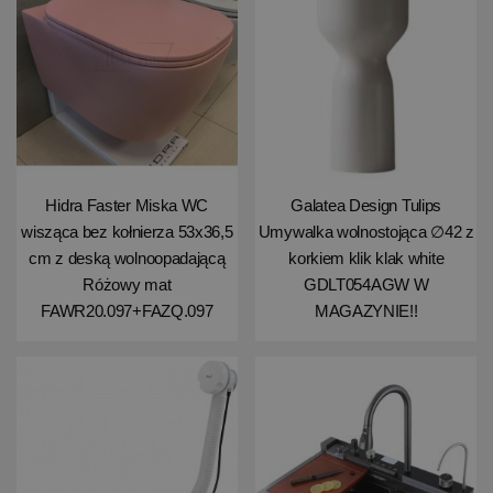
Hidra Faster Miska WC
Galatea Design Tulips
wisząca bez kołnierza 53x36,5
Umywalka wolnostojąca ∅42 z
cm z deską wolnoopadającą
korkiem klik klak white
Różowy mat
GDLT054AGW W
FAWR20.097+FAZQ.097
MAGAZYNIE!!