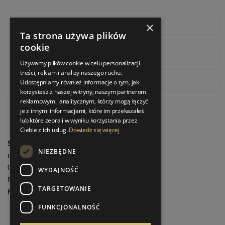
×
Facebook
Ta strona używa plików
cookie
Instagram
Używamy plików cookie w celu personalizacji
treści, reklam i analizy naszego ruchu.
Udostępniamy również informacje o tym, jak
Pinterest
korzystasz z naszej witryny, naszym partnerom
reklamowym i analitycznym, którzy mogą łączyć
je z innymi informacjami, które im przekazałeś
lub które zebrali w wyniku korzystania przez
Ciebie z ich usług.
Dowiedz się więcej
StrefaLuksusu.pl
NIEZBĘDNE
ul. Bartycka 24/26 Pawilon 227
00-716 Warszawa
WYDAJNOŚĆ
NIP: 8251972213
TARGETOWANIE
REGON: 06035139
FUNKCJONALNOŚĆ
Menu informacyjne