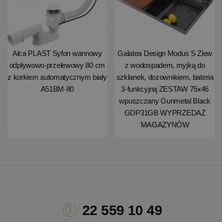
Alca PLAST Syfon wannowy
Galatea Design Modus S Zlew
odpływowo-przelewowy 80 cm
z wodospadem, myjką do
z korkiem automatycznym biały
szklanek, dozownikiem, bateria
A51BM-80
3-funkcyjną ZESTAW 75x46
wpuszczany Gunmetal Black
GDP31GB WYPRZEDAŻ
MAGAZYNÓW
22 559 10 49