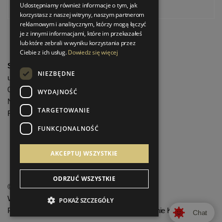
Udostępniamy również informacje o tym, jak
Pinterest
korzystasz z naszej witryny, naszym partnerom
reklamowym i analitycznym, którzy mogą łączyć
je z innymi informacjami, które im przekazałeś
lub które zebrali w wyniku korzystania przez
Ciebie z ich usług.
Dowiedz się więcej
StrefaLuksusu.pl
NIEZBĘDNE
ul. Bartycka 24/26 Pawilon 227
00-716 Warszawa
WYDAJNOŚĆ
NIP: 8251972213
TARGETOWANIE
REGON: 06035139
FUNKCJONALNOŚĆ
Menu informacyjne
AKCEPTUJ WSZYSTKIE
ODRZUĆ WSZYSTKIE
©
StrefaLuksusu.pl
Wszelkie prawa zastrzeżone
POKAŻ SZCZEGÓŁY
Projekt graficzny KQSDesign.pl
:
Oprogramowanie KQS.store
Chat