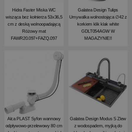
Hidra Faster Miska WC
Galatea Design Tulips
wisząca bez kołnierza 53x36,5
Umywalka wolnostojąca ∅42 z
cm z deską wolnoopadającą
korkiem klik klak white
Różowy mat
GDLT054AGW W
FAWR20.097+FAZQ.097
MAGAZYNIE!!
Alca PLAST Syfon wannowy
Galatea Design Modus S Zlew
odpływowo-przelewowy 80 cm
z wodospadem, myjką do