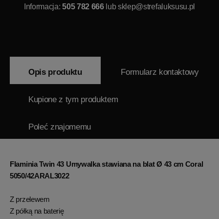
Informacja:
505 782 666
lub
sklep@strefaluksusu.pl
Opis produktu
Formularz kontaktowy
Kupione z tym produktem
Poleć znajomemu
Flaminia Twin 43 Umywalka stawiana na blat Ø 43 cm Coral
5050/42ARAL3022
Z przelewem
Z półką na baterię