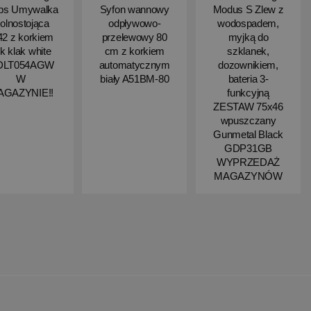
ips Umywalka
Syfon wannowy
Modus S Zlew z
olnostojąca
odpływowo-
wodospadem,
2 z korkiem
przelewowy 80
myjką do
ik klak white
cm z korkiem
szklanek,
DLT054AGW
automatycznym
dozownikiem,
W
biały A51BM-80
bateria 3-
AGAZYNIE!!
funkcyjną
ZESTAW 75x46
wpuszczany
Gunmetal Black
GDP31GB
WYPRZEDAŻ
MAGAZYNÓW