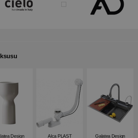
uksusu
latea Design
Alca PLAST
Galatea Design