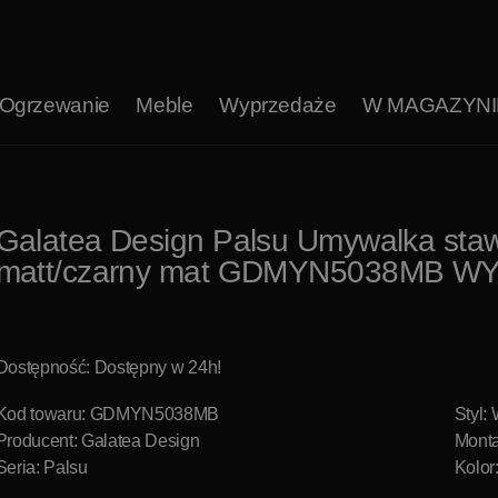
Ogrzewanie
Meble
Wyprzedaże
W MAGAZYNI
Galatea Design Palsu Umywalka staw
matt/czarny mat GDMYN5038MB W
Dostępność: Dostępny w 24h!
Kod towaru: GDMYN5038MB
Styl:
Producent:
Galatea Design
Monta
Seria: Palsu
Kolor