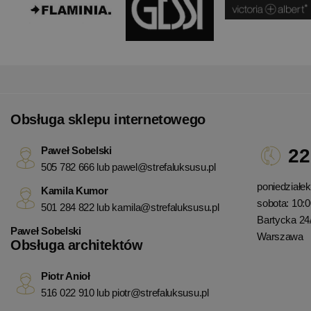
Obsługa sklepu internetowego
Paweł Sobelski
22
505 782 666 lub
pawel@strefaluksusu.pl
poniedziałek 
Kamila Kumor
sobota: 10:0
501 284 822 lub
kamila@strefaluksusu.pl
Bartycka 24
Paweł Sobelski
Warszawa
Obsługa architektów
Piotr Anioł
516 022 910 lub
piotr@strefaluksusu.pl