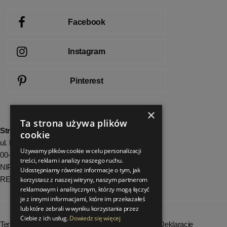
Facebook
Instagram
Pinterest
×
Ta strona używa plików
StrefaLuksusu.pl
cookie
ul. Bartycka 24/26 Pawilon 227
Używamy plików cookie w celu personalizacji
00-716 Warszawa
treści, reklam i analizy naszego ruchu.
NIP: 8251972213
Udostępniamy również informacje o tym, jak
REGON: 06035139
korzystasz z naszej witryny, naszym partnerom
reklamowym i analitycznym, którzy mogą łączyć
je z innymi informacjami, które im przekazałeś
lub które zebrali w wyniku korzystania przez
Ciebie z ich usług.
Dowiedz się więcej
Terminy realizacji zamówień
Deklaracje