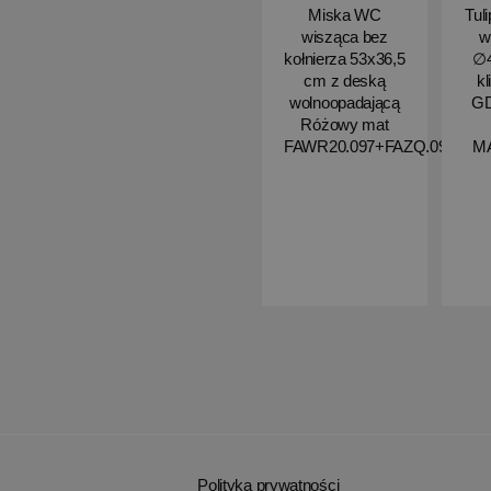
Miska WC
Tul
wisząca bez
w
kołnierza 53x36,5
∅4
cm z deską
kl
wolnoopadającą
G
Różowy mat
FAWR20.097+FAZQ.097
M
Polityka prywatności