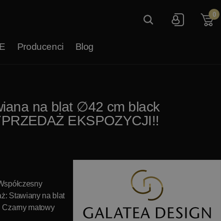
0
E
Producenci
Blog
iana na blat ∅42 cm black
YPRZEDAŻ EKSPOZYCJI!!
 Współczesny
ż: Stawiany na blat
: Czarny matowy