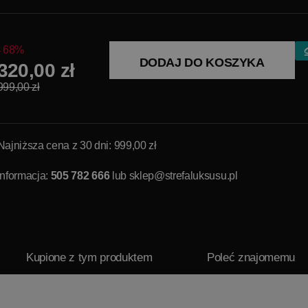
68%
DODAJ DO KOSZYKA
320,00 zł
999,00 zł
Najniższa cena z 30 dni: 999,00 zł
Informacja:
505 782 666
lub
sklep@strefaluksusu.pl
Kupione z tym produktem
Poleć znajomemu