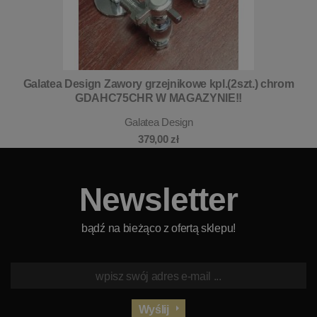
Galatea Design Zawory grzejnikowe kpl.(2szt.) chrom
GDAHC75CHR W MAGAZYNIE!!
Galatea Design
379,00 zł
Newsletter
bądź na bieżąco z ofertą sklepu!
Wyślij