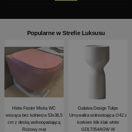
Popularne w Strefie Luksusu
Hidra Faster Miska WC
Galatea Design Tulips
wisząca bez kołnierza 53x36,5
Umywalka wolnostojąca ∅42 z
cm z deską wolnoopadającą
korkiem klik klak white
Różowy mat
GDLT054AGW W