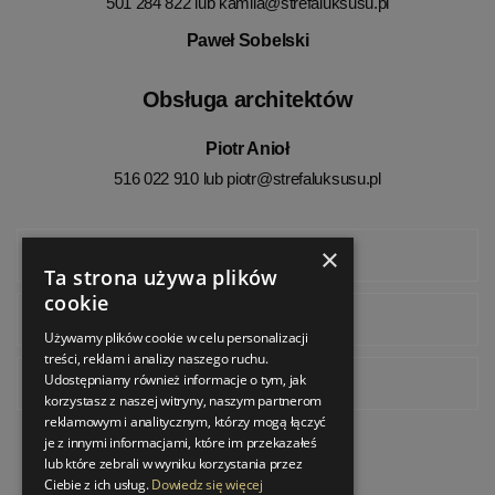
501 284 822 lub
kamila@strefaluksusu.pl
Paweł Sobelski
Obsługa architektów
Piotr Anioł
516 022 910 lub
piotr@strefaluksusu.pl
×
Facebook
Ta strona używa plików
cookie
Instagram
Używamy plików cookie w celu personalizacji
treści, reklam i analizy naszego ruchu.
Udostępniamy również informacje o tym, jak
Pinterest
korzystasz z naszej witryny, naszym partnerom
reklamowym i analitycznym, którzy mogą łączyć
je z innymi informacjami, które im przekazałeś
lub które zebrali w wyniku korzystania przez
Ciebie z ich usług.
Dowiedz się więcej