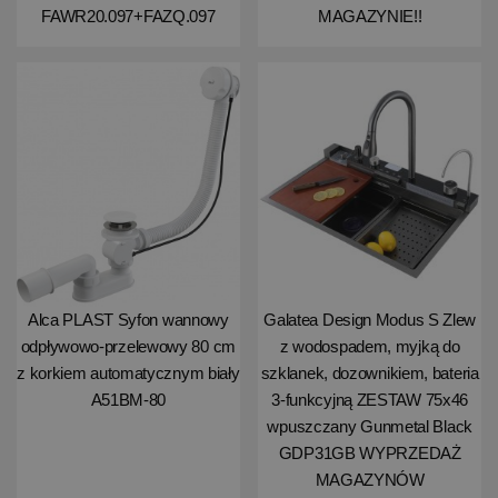
FAWR20.097+FAZQ.097
MAGAZYNIE!!
Alca PLAST Syfon wannowy
Galatea Design Modus S Zlew
odpływowo-przelewowy 80 cm
z wodospadem, myjką do
z korkiem automatycznym biały
szklanek, dozownikiem, bateria
A51BM-80
3-funkcyjną ZESTAW 75x46
wpuszczany Gunmetal Black
GDP31GB WYPRZEDAŻ
MAGAZYNÓW