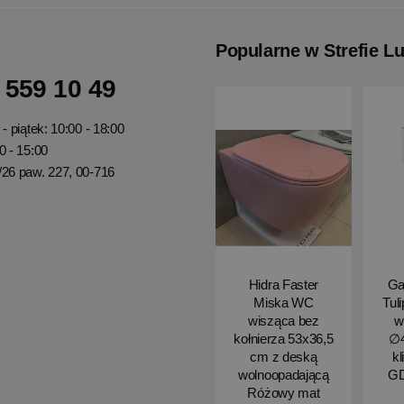
Popularne w Strefie L
 559 10 49
- piątek: 10:00 - 18:00
0 - 15:00
/26 paw. 227, 00-716
Hidra Faster
Ga
Miska WC
Tul
wisząca bez
w
kołnierza 53x36,5
∅4
cm z deską
kl
wolnoopadającą
G
Różowy mat