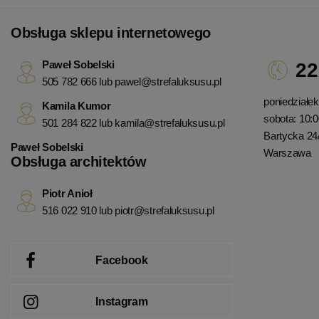
Obsługa sklepu internetowego
Paweł Sobelski
22
505 782 666 lub
pawel@strefaluksusu.pl
poniedziałek 
Kamila Kumor
sobota: 10:0
501 284 822 lub
kamila@strefaluksusu.pl
Bartycka 24
Paweł Sobelski
Warszawa
Obsługa architektów
Piotr Anioł
516 022 910 lub
piotr@strefaluksusu.pl
Facebook
Instagram