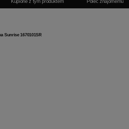
Kupione z tym produktem
Poleć znajomemu
ka Sunrise 1670101SR