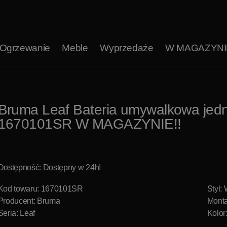
Ogrzewanie
Meble
Wyprzedaże
W MAGAZYNI
Bruma Leaf Bateria umywalkowa jed
1670101SR W MAGAZYNIE!!
Dostępność: Dostępny w 24h!
Kod towaru: 1670101SR
Styl:
Producent:
Bruma
Mont
Seria: Leaf
Kolor