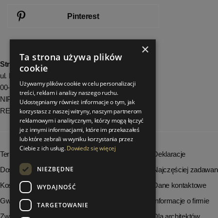
Pinterest
×
Ta strona używa plików
StrefaLuksusu.pl
cookie
ul. Bartycka 24/26 Pawilon 227
Używamy plików cookie w celu personalizacji
00-716 Warszawa
treści, reklam i analizy naszego ruchu.
NIP: 8251972213
Udostępniamy również informacje o tym, jak
REGON: 06035139
korzystasz z naszej witryny, naszym partnerom
reklamowym i analitycznym, którzy mogą łączyć
je z innymi informacjami, które im przekazałeś
lub które zebrali w wyniku korzystania przez
Ciebie z ich usług.
Dowiedz się więcej
Terminy realizacji zamówień
Deklaracje
NIEZBĘDNE
Dostępność produktów
Najczęściej zadawan
Koszty dostawy
Dane kontaktowe
WYDAJNOŚĆ
Gwarancja i serwis
Informacje o firmie
TARGETOWANIE
Zwrot towaru
Dla architektów