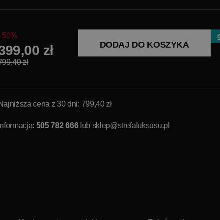
50%
DODAJ DO KOSZYKA
399,00 zł
799,40 zł
Najniższa cena z 30 dni: 799,40 zł
Informacja:
505 782 666
lub
sklep@strefaluksusu.pl