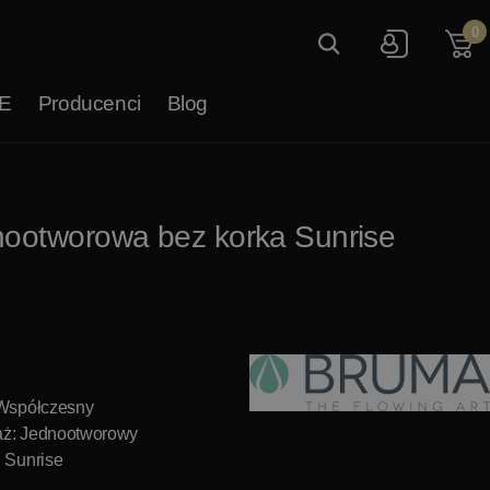
0
E
Producenci
Blog
nootworowa bez korka Sunrise
 Współczesny
aż: Jednootworowy
: Sunrise