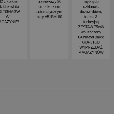
2 z korkiem
przelewowy 80
myjką do
ik klak white
cm z korkiem
szklanek,
DLT054AGW
automatycznym
dozownikiem,
W
biały A51BM-80
bateria 3-
AGAZYNIE!!
funkcyjną
ZESTAW 75x46
wpuszczany
Gunmetal Black
GDP31GB
WYPRZEDAŻ
MAGAZYNÓW