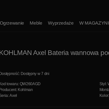
Ogrzewanie
Meble
Wyprzedaże
W MAGAZYNI
KOHLMAN Axel Bateria wannowa po
Dostępność: Dostępny w 7 dni
Kod towaru: QW260AGD
Styl:
Producent:
Kohlman
Monta
Seria: Axel
Kolor: