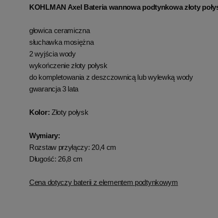
KOHLMAN Axel Bateria wannowa podtynkowa złoty po
głowica ceramiczna
słuchawka mosiężna
2 wyjścia wody
wykończenie złoty połysk
do kompletowania z deszczownicą lub wylewką wody
gwarancja 3 lata
Kolor:
Złoty połysk
Wymiary:
Rozstaw przyłączy: 20,4 cm
Długość: 26,8 cm
Cena dotyczy baterii z elementem podtynkowym