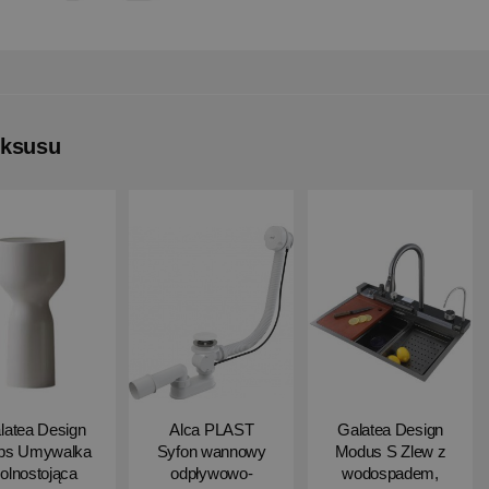
uksusu
latea Design
Alca PLAST
Galatea Design
ips Umywalka
Syfon wannowy
Modus S Zlew z
olnostojąca
odpływowo-
wodospadem,