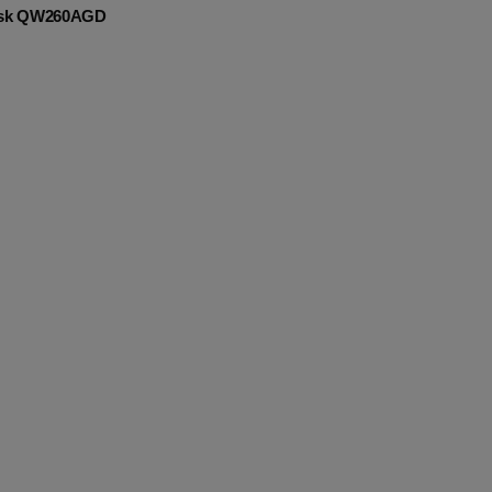
łysk QW260AGD