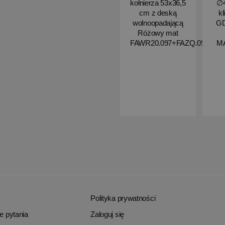
kołnierza 53x36,5
∅4
cm z deską
kl
wolnoopadającą
G
Różowy mat
FAWR20.097+FAZQ.097
M
Polityka prywatności
e pytania
Zaloguj się