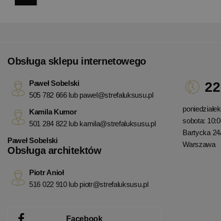
Obsługa sklepu internetowego
Paweł Sobelski
22
505 782 666 lub
pawel@strefaluksusu.pl
poniedziałek 
Kamila Kumor
sobota: 10:0
501 284 822 lub
kamila@strefaluksusu.pl
Bartycka 24
Paweł Sobelski
Warszawa
Obsługa architektów
Piotr Anioł
516 022 910 lub
piotr@strefaluksusu.pl
Facebook