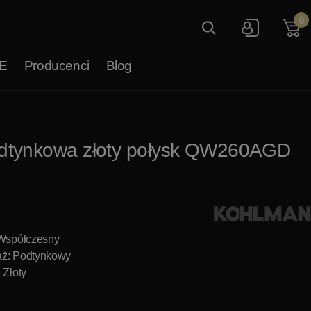
0
E
Producenci
Blog
dtynkowa złoty połysk QW260AGD
 Współczesny
ż: Podtynkowy
 Złoty