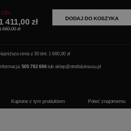
15%
DODAJ DO KOSZYKA
1 411,00 zł
1 660,00 zł
Najniższa cena z 30 dni: 1 660,00 zł
Informacja:
505 782 666
lub
sklep@strefaluksusu.pl
Kupione z tym produktem
Poleć znajomemu