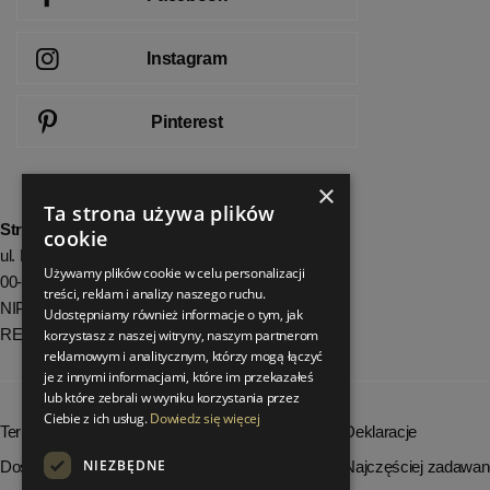
Instagram
Pinterest
×
Ta strona używa plików
StrefaLuksusu.pl
cookie
ul. Bartycka 24/26 Pawilon 227
Używamy plików cookie w celu personalizacji
00-716 Warszawa
treści, reklam i analizy naszego ruchu.
NIP: 8251972213
Udostępniamy również informacje o tym, jak
REGON: 06035139
korzystasz z naszej witryny, naszym partnerom
reklamowym i analitycznym, którzy mogą łączyć
je z innymi informacjami, które im przekazałeś
lub które zebrali w wyniku korzystania przez
Ciebie z ich usług.
Dowiedz się więcej
Terminy realizacji zamówień
Deklaracje
NIEZBĘDNE
Dostępność produktów
Najczęściej zadawan