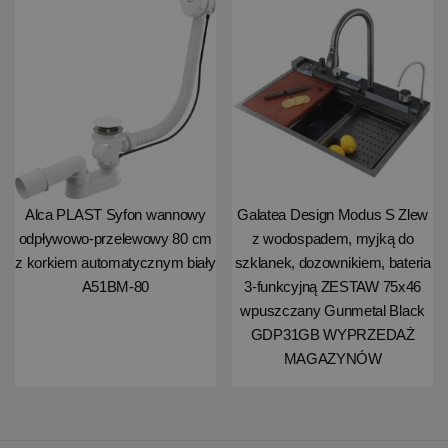
Alca PLAST Syfon wannowy
Galatea Design Modus S Zlew
odpływowo-przelewowy 80 cm
z wodospadem, myjką do
z korkiem automatycznym biały
szklanek, dozownikiem, bateria
A51BM-80
3-funkcyjną ZESTAW 75x46
wpuszczany Gunmetal Black
GDP31GB WYPRZEDAŻ
MAGAZYNÓW