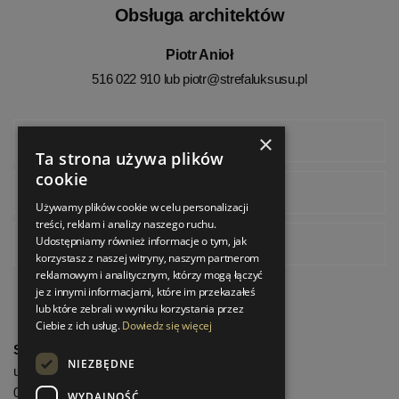
Obsługa architektów
Piotr Anioł
516 022 910 lub
piotr@strefaluksusu.pl
×
Facebook
Ta strona używa plików
cookie
Instagram
Używamy plików cookie w celu personalizacji
treści, reklam i analizy naszego ruchu.
Udostępniamy również informacje o tym, jak
Pinterest
korzystasz z naszej witryny, naszym partnerom
reklamowym i analitycznym, którzy mogą łączyć
je z innymi informacjami, które im przekazałeś
lub które zebrali w wyniku korzystania przez
Ciebie z ich usług.
Dowiedz się więcej
StrefaLuksusu.pl
NIEZBĘDNE
ul. Bartycka 24/26 Pawilon 227
00-716 Warszawa
WYDAJNOŚĆ