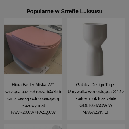
Popularne w Strefie Luksusu
Hidra Faster Miska WC
Galatea Design Tulips
wisząca bez kołnierza 53x36,5
Umywalka wolnostojąca ∅42 z
cm z deską wolnoopadającą
korkiem klik klak white
Różowy mat
GDLT054AGW W
FAWR20.097+FAZQ.097
MAGAZYNIE!!