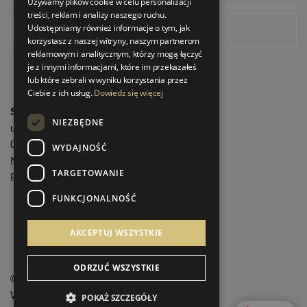
Używamy plików cookie w celu personalizacji
treści, reklam i analizy naszego ruchu.
Udostępniamy również informacje o tym, jak
Pinterest
korzystasz z naszej witryny, naszym partnerom
reklamowym i analitycznym, którzy mogą łączyć
je z innymi informacjami, które im przekazałeś
lub które zebrali w wyniku korzystania przez
Ciebie z ich usług.
Dowiedz się więcej
StrefaLuksusu.pl
NIEZBĘDNE
ul. Bartycka 24/26 Pawilon 227
00-716 Warszawa
WYDAJNOŚĆ
NIP: 8251972213
TARGETOWANIE
REGON: 06035139
FUNKCJONALNOŚĆ
Menu informacyjne
AKCEPTUJ WSZYSTKIE
ODRZUĆ WSZYSTKIE
©
StrefaLuksusu.pl
Wszelkie prawa zastrzeżone
POKAŻ SZCZEGÓŁY