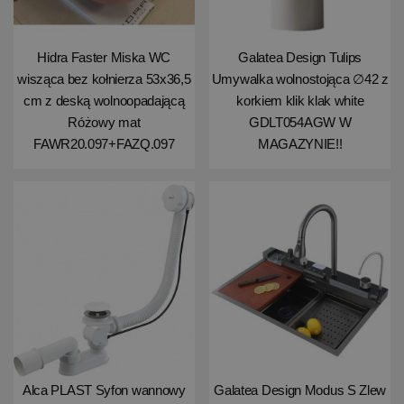
Hidra Faster Miska WC
Galatea Design Tulips
wisząca bez kołnierza 53x36,5
Umywalka wolnostojąca ∅42 z
cm z deską wolnoopadającą
korkiem klik klak white
Różowy mat
GDLT054AGW W
FAWR20.097+FAZQ.097
MAGAZYNIE!!
Alca PLAST Syfon wannowy
Galatea Design Modus S Zlew