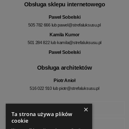
Obsługa sklepu internetowego
Paweł Sobelski
505 782 666 lub
pawel@strefaluksusu.pl
Kamila Kumor
501 284 822 lub
kamila@strefaluksusu.pl
Paweł Sobelski
Obsługa architektów
Piotr Anioł
516 022 910 lub
piotr@strefaluksusu.pl
×
Facebook
Ta strona używa plików
cookie
Instagram