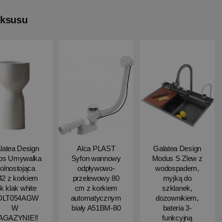
uksusu
latea Design
Alca PLAST
Galatea Design
ips Umywalka
Syfon wannowy
Modus S Zlew z
olnostojąca
odpływowo-
wodospadem,
2 z korkiem
przelewowy 80
myjką do
ik klak white
cm z korkiem
szklanek,
DLT054AGW
automatycznym
dozownikiem,
W
biały A51BM-80
bateria 3-
AGAZYNIE!!
funkcyjną