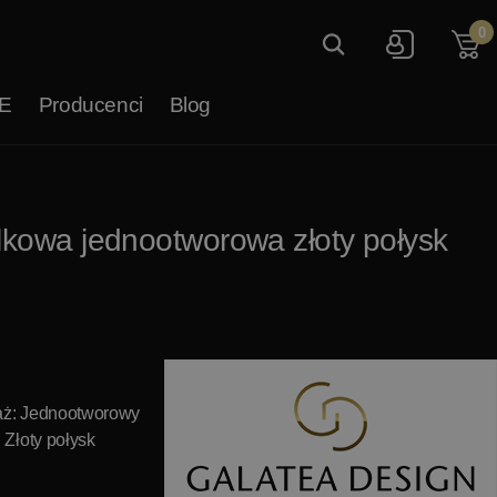
0
E
Producenci
Blog
lkowa jednootworowa złoty połysk
aż: Jednootworowy
: Złoty połysk