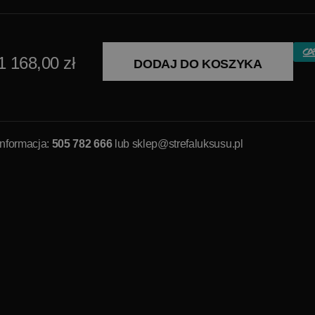
1 168,00 zł
DODAJ DO KOSZYKA
Informacja:
505 782 666
lub
sklep@strefaluksusu.pl