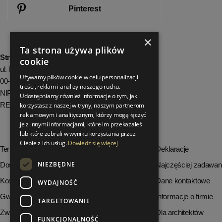
Pinterest
×
Ta strona używa plików
StrefaLuksusu.pl
cookie
ul. Bartycka 24/26 Pawilon 227
Używamy plików cookie w celu personalizacji
00-716 Warszawa
treści, reklam i analizy naszego ruchu.
NIP: 8251972213
Udostępniamy również informacje o tym, jak
REGON: 06035139
korzystasz z naszej witryny, naszym partnerom
reklamowym i analitycznym, którzy mogą łączyć
je z innymi informacjami, które im przekazałeś
lub które zebrali w wyniku korzystania przez
Ciebie z ich usług.
Dowiedz się więcej
Terminy realizacji zamówień
Deklaracje
NIEZBĘDNE
Dostępność produktów
Najczęściej zadawan
Koszty dostawy
Dane kontaktowe
WYDAJNOŚĆ
Gwarancja i serwis
Informacje o firmie
TARGETOWANIE
Zwrot towaru
Dla architektów
FUNKCJONALNOŚĆ