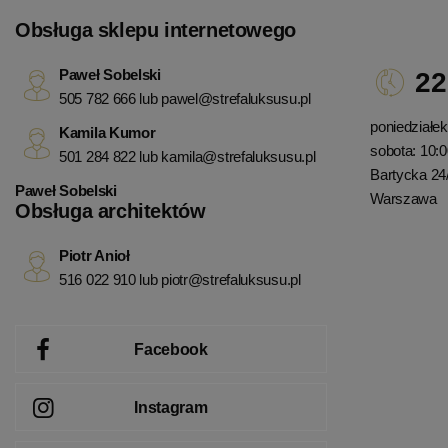
Obsługa sklepu internetowego
Paweł Sobelski
22
505 782 666 lub
pawel@strefaluksusu.pl
poniedziałek 
Kamila Kumor
sobota: 10:0
501 284 822 lub
kamila@strefaluksusu.pl
Bartycka 24
Paweł Sobelski
Warszawa
Obsługa architektów
Piotr Anioł
516 022 910 lub
piotr@strefaluksusu.pl
Facebook
Instagram