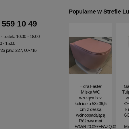
Popularne w Strefie L
 559 10 49
- piątek: 10:00 - 18:00
0 - 15:00
/26 paw. 227, 00-716
Hidra Faster
Ga
Miska WC
Tul
wisząca bez
w
kołnierza 53x36,5
∅4
cm z deską
kl
wolnoopadającą
G
Różowy mat
FAWR20.097+FAZQ.097
M