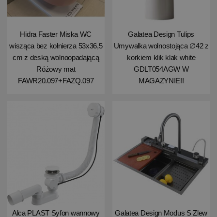
Hidra Faster Miska WC
Galatea Design Tulips
wisząca bez kołnierza 53x36,5
Umywalka wolnostojąca ∅42 z
cm z deską wolnoopadającą
korkiem klik klak white
Różowy mat
GDLT054AGW W
FAWR20.097+FAZQ.097
MAGAZYNIE!!
Alca PLAST Syfon wannowy
Galatea Design Modus S Zlew