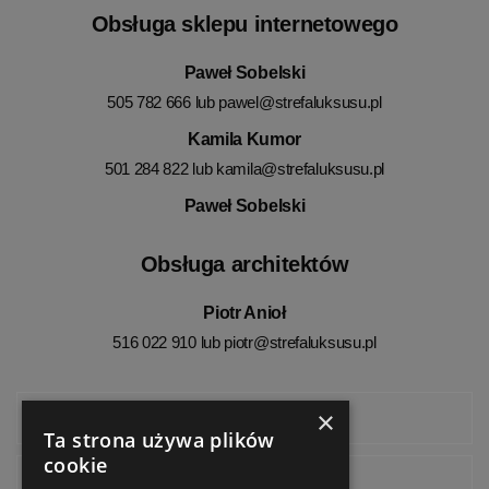
Obsługa sklepu internetowego
Paweł Sobelski
505 782 666 lub
pawel@strefaluksusu.pl
Kamila Kumor
501 284 822 lub
kamila@strefaluksusu.pl
Paweł Sobelski
Obsługa architektów
Piotr Anioł
516 022 910 lub
piotr@strefaluksusu.pl
×
Facebook
Ta strona używa plików
cookie
Instagram