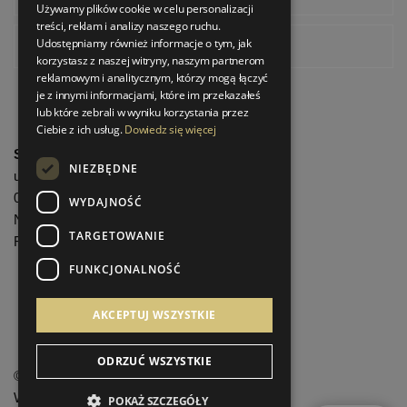
Używamy plików cookie w celu personalizacji
treści, reklam i analizy naszego ruchu.
Udostępniamy również informacje o tym, jak
Pinterest
korzystasz z naszej witryny, naszym partnerom
reklamowym i analitycznym, którzy mogą łączyć
je z innymi informacjami, które im przekazałeś
lub które zebrali w wyniku korzystania przez
Ciebie z ich usług.
Dowiedz się więcej
StrefaLuksusu.pl
NIEZBĘDNE
ul. Bartycka 24/26 Pawilon 227
00-716 Warszawa
WYDAJNOŚĆ
NIP: 8251972213
TARGETOWANIE
REGON: 06035139
FUNKCJONALNOŚĆ
Menu informacyjne
AKCEPTUJ WSZYSTKIE
ODRZUĆ WSZYSTKIE
©
StrefaLuksusu.pl
Wszelkie prawa zastrzeżone
POKAŻ SZCZEGÓŁY