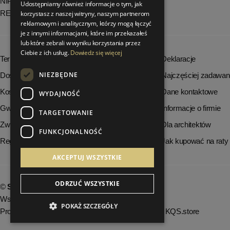
NIP: 8251972213
Udostępniamy również informacje o tym, jak
REGON: 06035139
korzystasz z naszej witryny, naszym partnerom
reklamowym i analitycznym, którzy mogą łączyć
je z innymi informacjami, które im przekazałeś
lub które zebrali w wyniku korzystania przez
Ciebie z ich usług.
Dowiedz się więcej
Terminy realizacji zamówień
Deklaracje
NIEZBĘDNE
Dostępność produktów
Najczęściej zadawan
Koszty dostawy
Dane kontaktowe
WYDAJNOŚĆ
Gwarancja i serwis
Informacje o firmie
TARGETOWANIE
Zwrot towaru
Dla architektów
FUNKCJONALNOŚĆ
Regulamin
Jak kupować na raty
AKCEPTUJ WSZYSTKIE
ODRZUĆ WSZYSTKIE
©
StrefaLuksusu.pl
Wszelkie prawa zastrzeżone
POKAŻ SZCZEGÓŁY
Projekt graficzny KQSDesign.pl
:
Oprogramowanie KQS.store