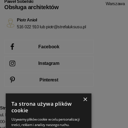
Paweł Sobelski
Warszawa
Obsługa architektów
Piotr Anioł
516 022 910 lub
piotr@strefaluksusu.pl
Facebook
Instagram
Pinterest
×
Ta strona używa plików
StrefaLuksusu.pl
cookie
ul. Bartycka 24/26 Pawilon 227
Używamy plików cookie w celu personalizacji
00-716 Warszawa
treści, reklam i analizy naszego ruchu.