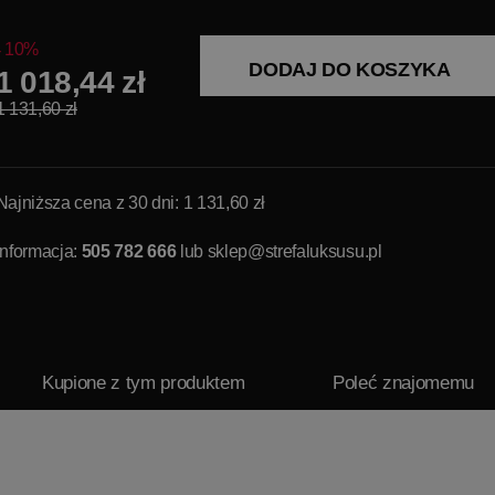
10%
DODAJ DO KOSZYKA
1 018,44 zł
1 131,60 zł
Najniższa cena z 30 dni: 1 131,60 zł
Informacja:
505 782 666
lub
sklep@strefaluksusu.pl
Kupione z tym produktem
Poleć znajomemu