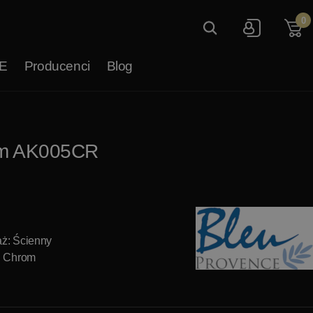
0
E
Producenci
Blog
rom AK005CR
ż: Ścienny
: Chrom