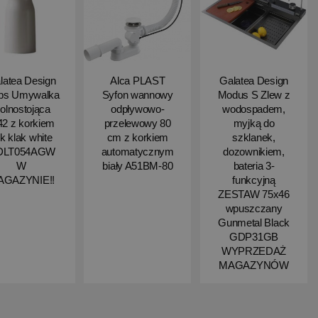
latea Design
Alca PLAST
Galatea Design
ips Umywalka
Syfon wannowy
Modus S Zlew z
olnostojąca
odpływowo-
wodospadem,
2 z korkiem
przelewowy 80
myjką do
ik klak white
cm z korkiem
szklanek,
DLT054AGW
automatycznym
dozownikiem,
W
biały A51BM-80
bateria 3-
AGAZYNIE!!
funkcyjną
ZESTAW 75x46
wpuszczany
Gunmetal Black
GDP31GB
WYPRZEDAŻ
MAGAZYNÓW