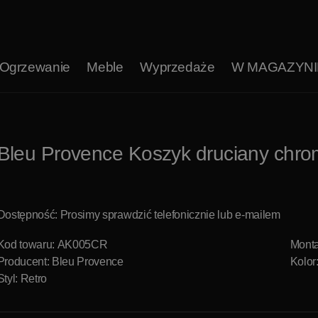
Ogrzewanie
Meble
Wyprzedaże
W MAGAZYNI
Bleu Provence Koszyk druciany ch
Dostępność: Prosimy sprawdzić telefonicznie lub e-mailem
Kod towaru: AK005CR
Monta
Producent:
Bleu Provence
Kolor
Styl: Retro