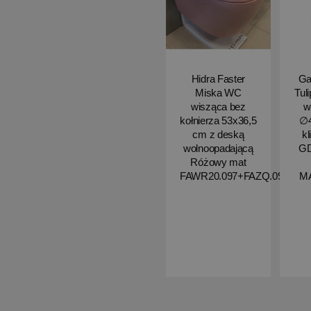
Hidra Faster
Ga
Miska WC
Tul
wisząca bez
w
kołnierza 53x36,5
∅4
cm z deską
kl
wolnoopadającą
G
Różowy mat
FAWR20.097+FAZQ.097
M