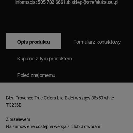
Informacja:
505 782 666
lub
sklep@strefaluksusu.pl
Opis produktu
Formularz kontaktowy
Kupione z tym produktem
Poleć znajomemu
Bleu Provence True Colors Lite Bidet wiszący 36x50 white
TC236B
Z przelewem
Na zamówienie dostępna wersja z 1 lub 3 otworami