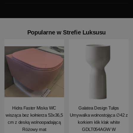
Popularne w Strefie Luksusu
Hidra Faster Miska WC
Galatea Design Tulips
wisząca bez kołnierza 53x36,5
Umywalka wolnostojąca ∅42 z
cm z deską wolnoopadającą
korkiem klik klak white
Różowy mat
GDLT054AGW W