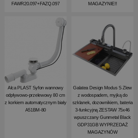
FAWR20.097+FAZQ.097
MAGAZYNIE!!
Alca PLAST Syfon wannowy
Galatea Design Modus S Zlew
odpływowo-przelewowy 80 cm
z wodospadem, myjką do
z korkiem automatycznym biały
szklanek, dozownikiem, bateria
A51BM-80
3-funkcyjną ZESTAW 75x46
wpuszczany Gunmetal Black
GDP31GB WYPRZEDAŻ
MAGAZYNÓW