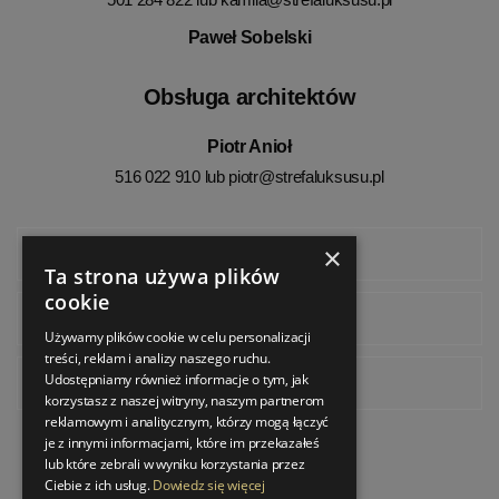
Paweł Sobelski
Obsługa architektów
Piotr Anioł
516 022 910 lub
piotr@strefaluksusu.pl
×
Facebook
Ta strona używa plików
cookie
Instagram
Używamy plików cookie w celu personalizacji
treści, reklam i analizy naszego ruchu.
Udostępniamy również informacje o tym, jak
Pinterest
korzystasz z naszej witryny, naszym partnerom
reklamowym i analitycznym, którzy mogą łączyć
je z innymi informacjami, które im przekazałeś
lub które zebrali w wyniku korzystania przez
Ciebie z ich usług.
Dowiedz się więcej