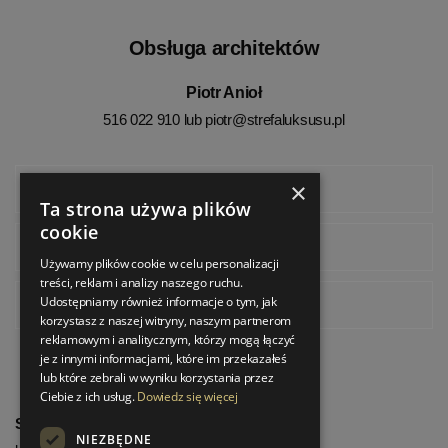
Obsługa architektów
Piotr Anioł
516 022 910 lub
piotr@strefaluksusu.pl
×
Facebook
Ta strona używa plików
cookie
Instagram
Używamy plików cookie w celu personalizacji
treści, reklam i analizy naszego ruchu.
Udostępniamy również informacje o tym, jak
Pinterest
korzystasz z naszej witryny, naszym partnerom
reklamowym i analitycznym, którzy mogą łączyć
je z innymi informacjami, które im przekazałeś
lub które zebrali w wyniku korzystania przez
Ciebie z ich usług.
Dowiedz się więcej
StrefaLuksusu.pl
NIEZBĘDNE
ul. Bartycka 24/26 Pawilon 227