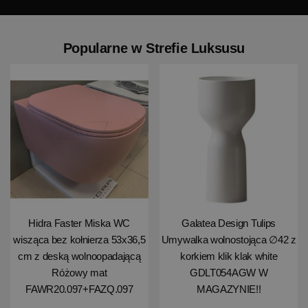
Popularne w Strefie Luksusu
Hidra Faster Miska WC
Galatea Design Tulips
wisząca bez kołnierza 53x36,5
Umywalka wolnostojąca ∅42 z
cm z deską wolnoopadającą
korkiem klik klak white
Różowy mat
GDLT054AGW W
FAWR20.097+FAZQ.097
MAGAZYNIE!!