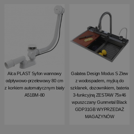
Alca PLAST Syfon wannowy
Galatea Design Modus S Zlew
odpływowo-przelewowy 80 cm
z wodospadem, myjką do
z korkiem automatycznym biały
szklanek, dozownikiem, bateria
A51BM-80
3-funkcyjną ZESTAW 75x46
wpuszczany Gunmetal Black
GDP31GB WYPRZEDAŻ
MAGAZYNÓW