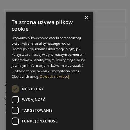
×
Facebook
Ta strona używa plików
cookie
Instagram
Używamy plików cookie w celu personalizacji
treści, reklam i analizy naszego ruchu.
Udostępniamy również informacje o tym, jak
Pinterest
korzystasz z naszej witryny, naszym partnerom
reklamowym i analitycznym, którzy mogą łączyć
je z innymi informacjami, które im przekazałeś
lub które zebrali w wyniku korzystania przez
Ciebie z ich usług.
Dowiedz się więcej
StrefaLuksusu.pl
NIEZBĘDNE
ul. Bartycka 24/26 Pawilon 227
00-716 Warszawa
WYDAJNOŚĆ
NIP: 8251972213
TARGETOWANIE
REGON: 06035139
FUNKCJONALNOŚĆ