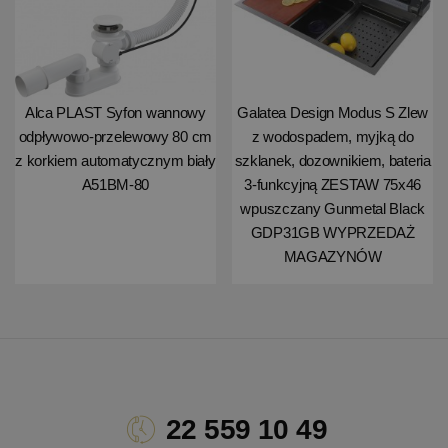
Alca PLAST Syfon wannowy
Galatea Design Modus S Zlew
odpływowo-przelewowy 80 cm
z wodospadem, myjką do
z korkiem automatycznym biały
szklanek, dozownikiem, bateria
A51BM-80
3-funkcyjną ZESTAW 75x46
wpuszczany Gunmetal Black
GDP31GB WYPRZEDAŻ
MAGAZYNÓW
22 559 10 49