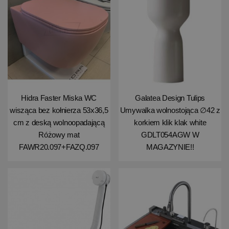
Hidra Faster Miska WC
Galatea Design Tulips
wisząca bez kołnierza 53x36,5
Umywalka wolnostojąca ∅42 z
cm z deską wolnoopadającą
korkiem klik klak white
Różowy mat
GDLT054AGW W
FAWR20.097+FAZQ.097
MAGAZYNIE!!