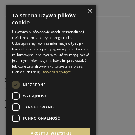
×
Facebook
Ta strona używa plików
cookie
Instagram
Używamy plików cookie w celu personalizacji
treści, reklam i analizy naszego ruchu.
Udostępniamy również informacje o tym, jak
Pinterest
korzystasz z naszej witryny, naszym partnerom
reklamowym i analitycznym, którzy mogą łączyć
je z innymi informacjami, które im przekazałeś
lub które zebrali w wyniku korzystania przez
Ciebie z ich usług.
Dowiedz się więcej
StrefaLuksusu.pl
NIEZBĘDNE
ul. Bartycka 24/26 Pawilon 227
00-716 Warszawa
WYDAJNOŚĆ
NIP: 8251972213
TARGETOWANIE
REGON: 06035139
FUNKCJONALNOŚĆ
Menu informacyjne
AKCEPTUJ WSZYSTKIE