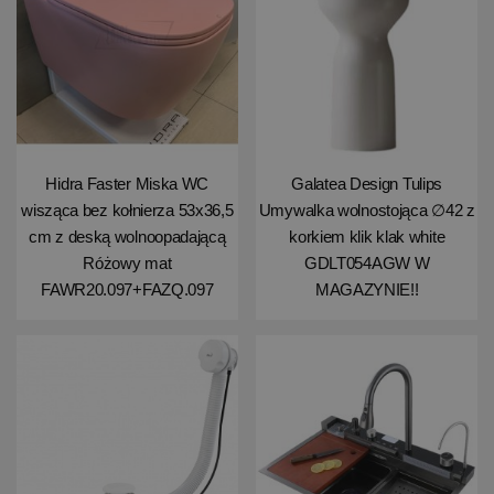
Hidra Faster Miska WC
Galatea Design Tulips
wisząca bez kołnierza 53x36,5
Umywalka wolnostojąca ∅42 z
cm z deską wolnoopadającą
korkiem klik klak white
Różowy mat
GDLT054AGW W
FAWR20.097+FAZQ.097
MAGAZYNIE!!