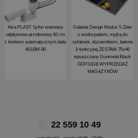
Alca PLAST Syfon wannowy
Galatea Design Modus S Zlew
odpływowo-przelewowy 80 cm
z wodospadem, myjką do
z korkiem automatycznym biały
szklanek, dozownikiem, bateria
A51BM-80
3-funkcyjną ZESTAW 75x46
wpuszczany Gunmetal Black
GDP31GB WYPRZEDAŻ
MAGAZYNÓW
22 559 10 49