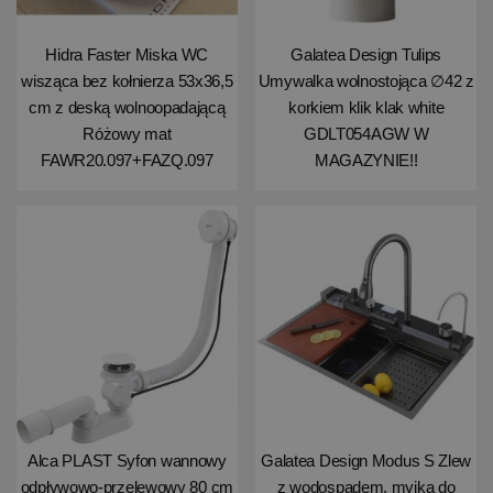
Hidra Faster Miska WC
Galatea Design Tulips
wisząca bez kołnierza 53x36,5
Umywalka wolnostojąca ∅42 z
cm z deską wolnoopadającą
korkiem klik klak white
Różowy mat
GDLT054AGW W
FAWR20.097+FAZQ.097
MAGAZYNIE!!
Alca PLAST Syfon wannowy
Galatea Design Modus S Zlew
odpływowo-przelewowy 80 cm
z wodospadem, myjką do