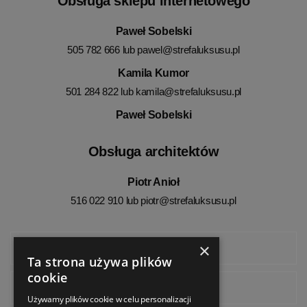
Obsługa sklepu internetowego
Paweł Sobelski
505 782 666 lub
pawel@strefaluksusu.pl
Kamila Kumor
501 284 822 lub
kamila@strefaluksusu.pl
Paweł Sobelski
Obsługa architektów
Piotr Anioł
516 022 910 lub
piotr@strefaluksusu.pl
×
Facebook
Ta strona używa plików
cookie
Instagram
Używamy plików cookie w celu personalizacji