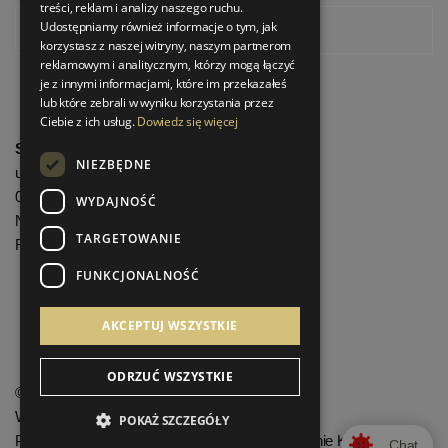
treści, reklam i analizy naszego ruchu.
Udostępniamy również informacje o tym, jak
Pinterest
korzystasz z naszej witryny, naszym partnerom
reklamowym i analitycznym, którzy mogą łączyć
je z innymi informacjami, które im przekazałeś
lub które zebrali w wyniku korzystania przez
Ciebie z ich usług.
Dowiedz się więcej
StrefaLuksusu.pl
NIEZBĘDNE
ul. Bartycka 24/26 Pawilon 227
00-716 Warszawa
WYDAJNOŚĆ
NIP: 8251972213
TARGETOWANIE
REGON: 06035139
FUNKCJONALNOŚĆ
Menu informacyjne
AKCEPTUJ WSZYSTKIE
ODRZUĆ WSZYSTKIE
©
StrefaLuksusu.pl
Wszelkie prawa zastrzeżone
POKAŻ SZCZEGÓŁY
Projekt graficzny KQSDesign.pl
:
Oprogramowanie KQS.store
Chat