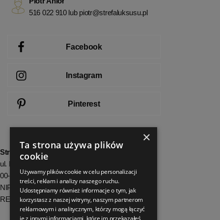
Piotr Anioł
516 022 910 lub
piotr@strefaluksusu.pl
Facebook
Instagram
Pinterest
×
Ta strona używa plików
StrefaLuksusu.pl
cookie
ul. Bartycka 24/26 Pawilon 227
Używamy plików cookie w celu personalizacji
00-716 Warszawa
treści, reklam i analizy naszego ruchu.
NIP: 8251972213
Udostępniamy również informacje o tym, jak
REGON: 06035139
korzystasz z naszej witryny, naszym partnerom
reklamowym i analitycznym, którzy mogą łączyć
je z innymi informacjami, które im przekazałeś