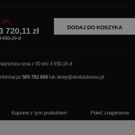
20%
DODAJ DO KOSZYKA
3 720,11 zł
4 650,19 zł
Najniższa cena z 30 dni: 4 650,19 zł
Informacja:
505 782 666
lub
sklep@strefaluksusu.pl
Kupione z tym produktem
Poleć znajomemu