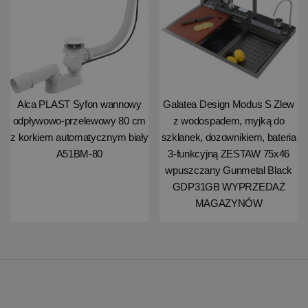
Alca PLAST Syfon wannowy
Galatea Design Modus S Zlew
odpływowo-przelewowy 80 cm
z wodospadem, myjką do
z korkiem automatycznym biały
szklanek, dozownikiem, bateria
A51BM-80
3-funkcyjną ZESTAW 75x46
wpuszczany Gunmetal Black
GDP31GB WYPRZEDAŻ
MAGAZYNÓW