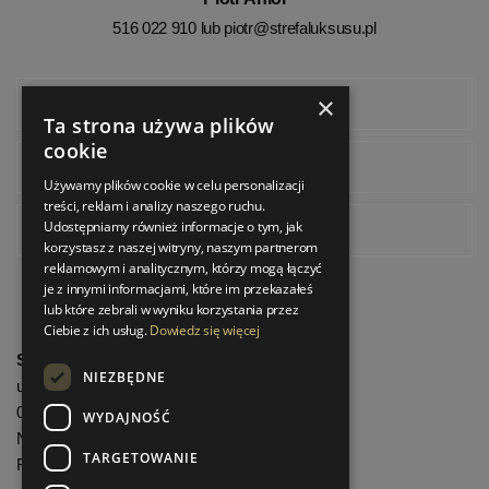
516 022 910 lub
piotr@strefaluksusu.pl
×
Facebook
Ta strona używa plików
cookie
Instagram
Używamy plików cookie w celu personalizacji
treści, reklam i analizy naszego ruchu.
Udostępniamy również informacje o tym, jak
Pinterest
korzystasz z naszej witryny, naszym partnerom
reklamowym i analitycznym, którzy mogą łączyć
je z innymi informacjami, które im przekazałeś
lub które zebrali w wyniku korzystania przez
Ciebie z ich usług.
Dowiedz się więcej
StrefaLuksusu.pl
NIEZBĘDNE
ul. Bartycka 24/26 Pawilon 227
00-716 Warszawa
WYDAJNOŚĆ
NIP: 8251972213
TARGETOWANIE
REGON: 06035139