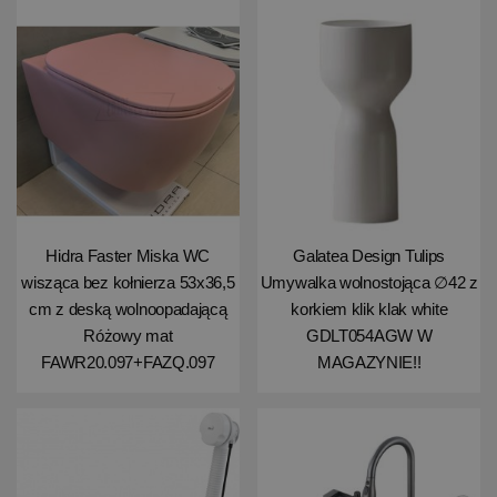
Hidra Faster Miska WC
Galatea Design Tulips
wisząca bez kołnierza 53x36,5
Umywalka wolnostojąca ∅42 z
cm z deską wolnoopadającą
korkiem klik klak white
Różowy mat
GDLT054AGW W
FAWR20.097+FAZQ.097
MAGAZYNIE!!