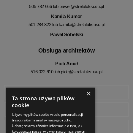
505 782 666 lub
pawel@strefaluksusu.pl
Kamila Kumor
501 284 822 lub
kamila@strefaluksusu.pl
Paweł Sobelski
Obsługa architektów
Piotr Anioł
516 022 910 lub
piotr@strefaluksusu.pl
×
Facebook
Ta strona używa plików
cookie
Instagram
Używamy plików cookie w celu personalizacji
treści, reklam i analizy naszego ruchu.
Udostępniamy również informacje o tym, jak
Pinterest
korzystasz z naszej witryny, naszym partnerom