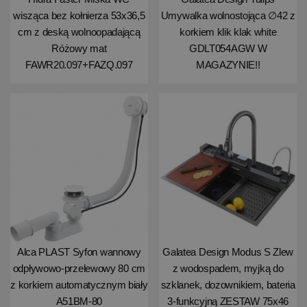
wisząca bez kołnierza 53x36,5
Umywalka wolnostojąca ∅42 z
cm z deską wolnoopadającą
korkiem klik klak white
Różowy mat
GDLT054AGW W
FAWR20.097+FAZQ.097
MAGAZYNIE!!
Alca PLAST Syfon wannowy
Galatea Design Modus S Zlew
odpływowo-przelewowy 80 cm
z wodospadem, myjką do
z korkiem automatycznym biały
szklanek, dozownikiem, bateria
A51BM-80
3-funkcyjną ZESTAW 75x46