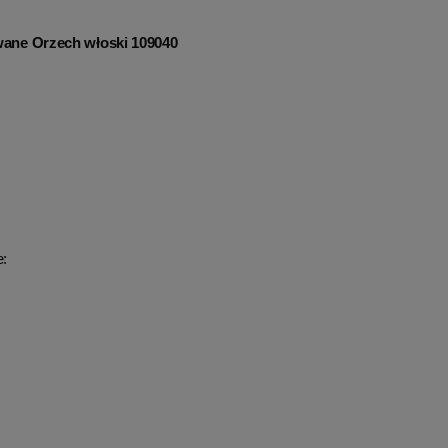
ane Orzech włoski 109040
e: