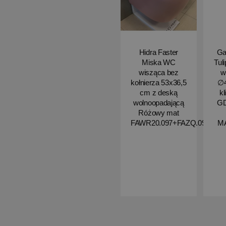
Hidra Faster
Ga
Miska WC
Tul
wisząca bez
w
kołnierza 53x36,5
∅4
cm z deską
kl
wolnoopadającą
G
Różowy mat
FAWR20.097+FAZQ.097
M