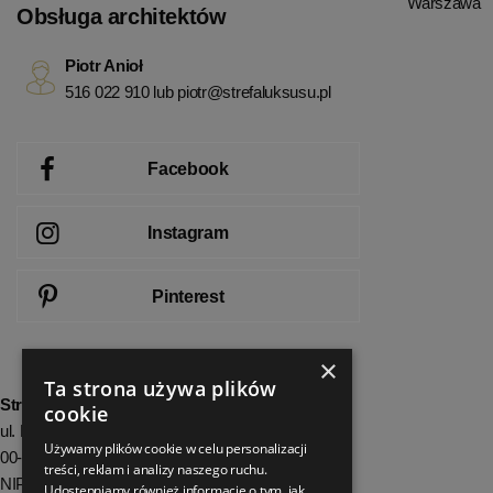
Warszawa
Obsługa architektów
Piotr Anioł
516 022 910 lub
piotr@strefaluksusu.pl
Facebook
Instagram
Pinterest
×
Ta strona używa plików
StrefaLuksusu.pl
cookie
ul. Bartycka 24/26 Pawilon 227
Używamy plików cookie w celu personalizacji
00-716 Warszawa
treści, reklam i analizy naszego ruchu.
NIP: 8251972213
Udostępniamy również informacje o tym, jak