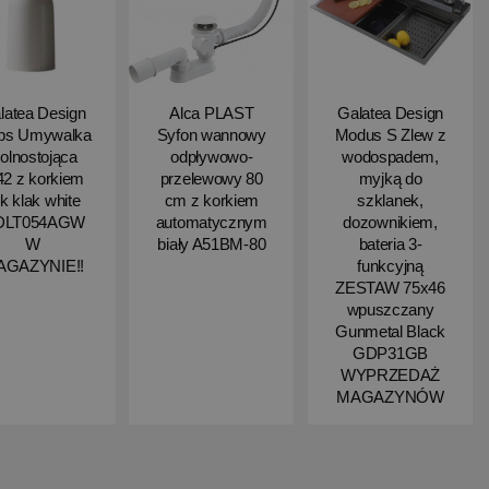
latea Design
Alca PLAST
Galatea Design
ips Umywalka
Syfon wannowy
Modus S Zlew z
olnostojąca
odpływowo-
wodospadem,
2 z korkiem
przelewowy 80
myjką do
ik klak white
cm z korkiem
szklanek,
DLT054AGW
automatycznym
dozownikiem,
W
biały A51BM-80
bateria 3-
AGAZYNIE!!
funkcyjną
ZESTAW 75x46
wpuszczany
Gunmetal Black
GDP31GB
WYPRZEDAŻ
MAGAZYNÓW