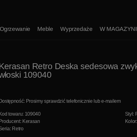
Ogrzewanie
Meble
Wyprzedaże
W MAGAZYNI
Kerasan Retro Deska sedesowa zwy
włoski 109040
Dostępność: Prosimy sprawdzić telefonicznie lub e-mailem
Kod towaru: 109040
Styl: 
Producent:
Kerasan
Kolor
Seria: Retro