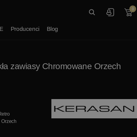
0
E
Producenci
Blog
kła zawiasy Chromowane Orzech
Retro
: Orzech