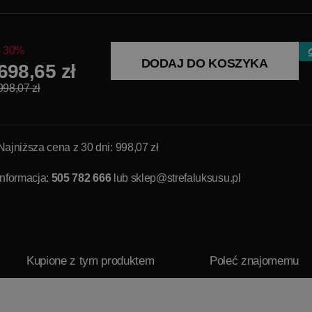
30%
DODAJ DO KOSZYKA
698,65 zł
998,07 zł
Najniższa cena z 30 dni: 998,07 zł
Informacja:
505 782 666
lub
sklep@strefaluksusu.pl
Kupione z tym produktem
Poleć znajomemu