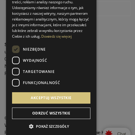
treści, reklam i analizy naszego ruchu.
Udostępniamy również informacje o tym, jak
Pinterest
korzystasz z naszej witryny, naszym partnerom
reklamowym i analitycznym, którzy mogą łączyć
je z innymi informacjami, które im przekazałeś
lub które zebrali w wyniku korzystania przez
Ciebie z ich usług.
Dowiedz się więcej
StrefaLuksusu.pl
NIEZBĘDNE
ul. Bartycka 24/26 Pawilon 227
00-716 Warszawa
WYDAJNOŚĆ
NIP: 8251972213
TARGETOWANIE
REGON: 06035139
FUNKCJONALNOŚĆ
Menu informacyjne
AKCEPTUJ WSZYSTKIE
ODRZUĆ WSZYSTKIE
©
StrefaLuksusu.pl
Wszelkie prawa zastrzeżone
POKAŻ SZCZEGÓŁY
Projekt graficzny KQSDesign.pl
:
Oprogramowanie KQS.store
Chat