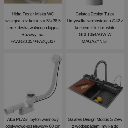
Hidra Faster Miska WC
Galatea Design Tulips
wisząca bez kołnierza 53x36,5
Umywalka wolnostojąca ∅42 z
cm z deską wolnoopadającą
korkiem klik klak white
Różowy mat
GDLT054AGW W
FAWR20.097+FAZQ.097
MAGAZYNIE!!
Alca PLAST Syfon wannowy
Galatea Design Modus S Zlew
odpływowo-przelewowy 80 cm
z wodospadem, myjką do