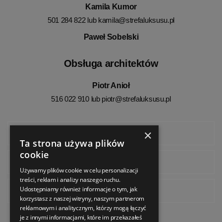
Kamila Kumor
501 284 822 lub
kamila@strefaluksusu.pl
Paweł Sobelski
Obsługa architektów
Piotr Anioł
516 022 910 lub
piotr@strefaluksusu.pl
×
Facebook
Ta strona używa plików
cookie
Instagram
Używamy plików cookie w celu personalizacji
treści, reklam i analizy naszego ruchu.
Udostępniamy również informacje o tym, jak
Pinterest
korzystasz z naszej witryny, naszym partnerom
reklamowym i analitycznym, którzy mogą łączyć
je z innymi informacjami, które im przekazałeś