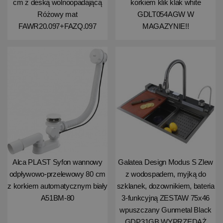
cm z deską wolnoopadającą
korkiem klik klak white
Różowy mat
GDLT054AGW W
FAWR20.097+FAZQ.097
MAGAZYNIE!!
Alca PLAST Syfon wannowy
Galatea Design Modus S Zlew
odpływowo-przelewowy 80 cm
z wodospadem, myjką do
z korkiem automatycznym biały
szklanek, dozownikiem, bateria
A51BM-80
3-funkcyjną ZESTAW 75x46
wpuszczany Gunmetal Black
GDP31GB WYPRZEDAŻ