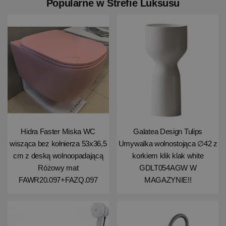
Popularne w Strefie Luksusu
Hidra Faster Miska WC
Galatea Design Tulips
wisząca bez kołnierza 53x36,5
Umywalka wolnostojąca ∅42 z
cm z deską wolnoopadającą
korkiem klik klak white
Różowy mat
GDLT054AGW W
FAWR20.097+FAZQ.097
MAGAZYNIE!!