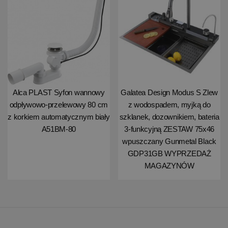
Alca PLAST Syfon wannowy
Galatea Design Modus S Zlew
odpływowo-przelewowy 80 cm
z wodospadem, myjką do
z korkiem automatycznym biały
szklanek, dozownikiem, bateria
A51BM-80
3-funkcyjną ZESTAW 75x46
wpuszczany Gunmetal Black
GDP31GB WYPRZEDAŻ
MAGAZYNÓW