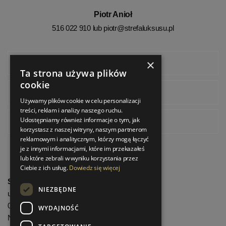
Piotr Anioł
516 022 910 lub
piotr@strefaluksusu.pl
×
Facebook
Ta strona używa plików
cookie
Instagram
Używamy plików cookie w celu personalizacji
treści, reklam i analizy naszego ruchu.
Udostępniamy również informacje o tym, jak
Pinterest
korzystasz z naszej witryny, naszym partnerom
reklamowym i analitycznym, którzy mogą łączyć
je z innymi informacjami, które im przekazałeś
lub które zebrali w wyniku korzystania przez
Ciebie z ich usług.
Dowiedz się więcej
StrefaLuksusu.pl
NIEZBĘDNE
ul. Bartycka 24/26 Pawilon 227
00-716 Warszawa
WYDAJNOŚĆ
NIP: 8251972213