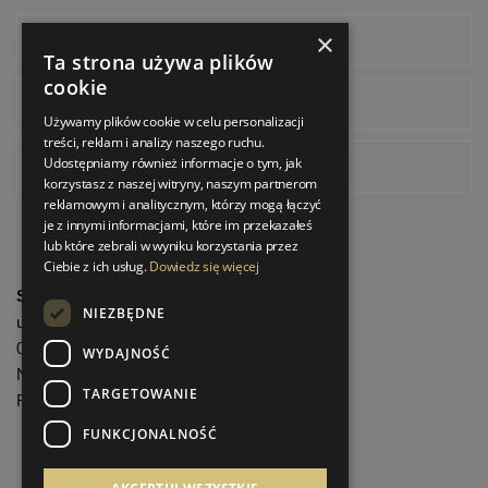
×
Facebook
Ta strona używa plików
cookie
Instagram
Używamy plików cookie w celu personalizacji
treści, reklam i analizy naszego ruchu.
Udostępniamy również informacje o tym, jak
Pinterest
korzystasz z naszej witryny, naszym partnerom
reklamowym i analitycznym, którzy mogą łączyć
je z innymi informacjami, które im przekazałeś
lub które zebrali w wyniku korzystania przez
Ciebie z ich usług.
Dowiedz się więcej
StrefaLuksusu.pl
NIEZBĘDNE
ul. Bartycka 24/26 Pawilon 227
00-716 Warszawa
WYDAJNOŚĆ
NIP: 8251972213
TARGETOWANIE
REGON: 06035139
FUNKCJONALNOŚĆ
Menu informacyjne