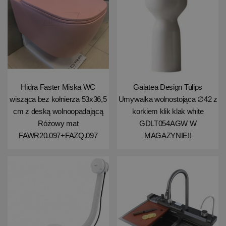
Hidra Faster Miska WC
Galatea Design Tulips
wisząca bez kołnierza 53x36,5
Umywalka wolnostojąca ∅42 z
cm z deską wolnoopadającą
korkiem klik klak white
Różowy mat
GDLT054AGW W
FAWR20.097+FAZQ.097
MAGAZYNIE!!