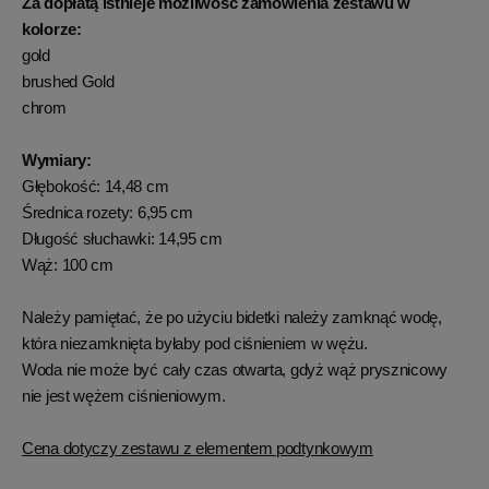
Za dopłatą istnieje możliwość zamówienia zestawu w
kolorze:
gold
brushed Gold
chrom
Wymiary:
Głębokość: 14,48 cm
Średnica rozety: 6,95 cm
Długość słuchawki: 14,95 cm
Wąż: 100 cm
Należy pamiętać, że po użyciu bidetki należy zamknąć wodę,
która niezamknięta byłaby pod ciśnieniem w wężu.
Woda nie może być cały czas otwarta, gdyż wąż prysznicowy
nie jest wężem ciśnieniowym.
Cena dotyczy zestawu z elementem podtynkowym