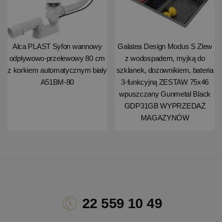
Alca PLAST Syfon wannowy
Galatea Design Modus S Zlew
odpływowo-przelewowy 80 cm
z wodospadem, myjką do
z korkiem automatycznym biały
szklanek, dozownikiem, bateria
A51BM-80
3-funkcyjną ZESTAW 75x46
wpuszczany Gunmetal Black
GDP31GB WYPRZEDAŻ
MAGAZYNÓW
22 559 10 49