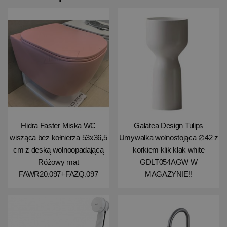
Hidra Faster Miska WC
Galatea Design Tulips
wisząca bez kołnierza 53x36,5
Umywalka wolnostojąca ∅42 z
cm z deską wolnoopadającą
korkiem klik klak white
Różowy mat
GDLT054AGW W
FAWR20.097+FAZQ.097
MAGAZYNIE!!