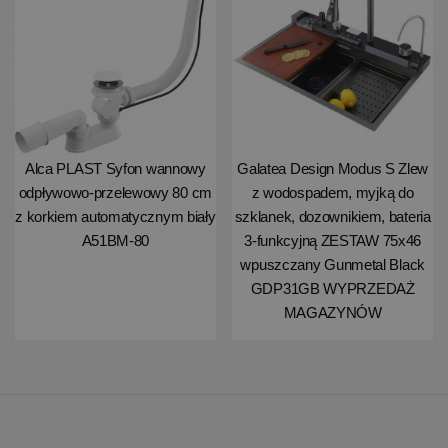
Alca PLAST Syfon wannowy
Galatea Design Modus S Zlew
odpływowo-przelewowy 80 cm
z wodospadem, myjką do
z korkiem automatycznym biały
szklanek, dozownikiem, bateria
A51BM-80
3-funkcyjną ZESTAW 75x46
wpuszczany Gunmetal Black
GDP31GB WYPRZEDAŻ
MAGAZYNÓW