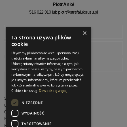
Piotr Anioł
516 022 910 lub
piotr@strefaluksusu.pl
×
Facebook
Ta strona używa plików
cookie
Instagram
Używamy plików cookie w celu personalizacji
treści, reklam i analizy naszego ruchu.
Udostępniamy również informacje o tym, jak
Pinterest
korzystasz z naszej witryny, naszym partnerom
reklamowym i analitycznym, którzy mogą łączyć
je z innymi informacjami, które im przekazałeś
lub które zebrali w wyniku korzystania przez
Ciebie z ich usług.
Dowiedz się więcej
StrefaLuksusu.pl
NIEZBĘDNE
ul. Bartycka 24/26 Pawilon 227
00-716 Warszawa
WYDAJNOŚĆ
NIP: 8251972213
TARGETOWANIE
REGON: 06035139