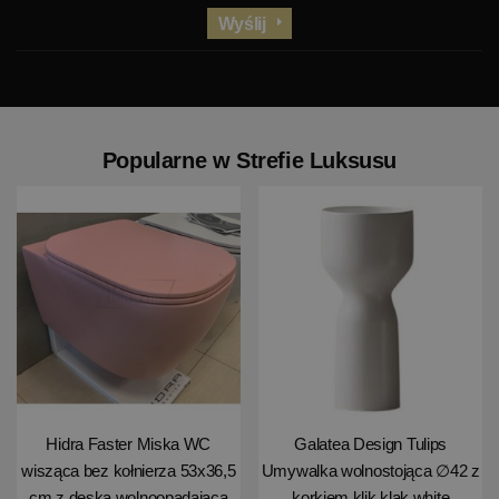
Wyślij
Popularne w Strefie Luksusu
Hidra Faster Miska WC
Galatea Design Tulips
wisząca bez kołnierza 53x36,5
Umywalka wolnostojąca ∅42 z
cm z deską wolnoopadającą
korkiem klik klak white