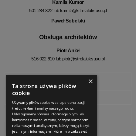
Kamila Kumor
501 284 822 lub
kamila@strefaluksusu.pl
Paweł Sobelski
Obsługa architektów
Piotr Anioł
516 022 910 lub
piotr@strefaluksusu.pl
×
Facebook
Ta strona używa plików
cookie
Instagram
Używamy plików cookie w celu personalizacji
treści, reklam i analizy naszego ruchu.
Udostępniamy również informacje o tym, jak
Pinterest
korzystasz z naszej witryny, naszym partnerom
reklamowym i analitycznym, którzy mogą łączyć
je z innymi informacjami, które im przekazałeś