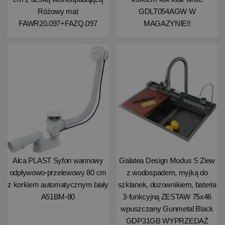
Różowy mat
GDLT054AGW W
FAWR20.097+FAZQ.097
MAGAZYNIE!!
Alca PLAST Syfon wannowy
Galatea Design Modus S Zlew
odpływowo-przelewowy 80 cm
z wodospadem, myjką do
z korkiem automatycznym biały
szklanek, dozownikiem, bateria
A51BM-80
3-funkcyjną ZESTAW 75x46
wpuszczany Gunmetal Black
GDP31GB WYPRZEDAŻ