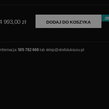
4 993,00 zł
DODAJ DO KOSZYKA
Informacja:
505 782 666
lub
sklep@strefaluksusu.pl