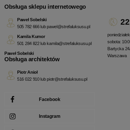
Obsługa sklepu internetowego
Paweł Sobelski
22
505 782 666 lub
pawel@strefaluksusu.pl
poniedziałek 
Kamila Kumor
sobota: 10:0
501 284 822 lub
kamila@strefaluksusu.pl
Bartycka 24
Paweł Sobelski
Warszawa
Obsługa architektów
Piotr Anioł
516 022 910 lub
piotr@strefaluksusu.pl
Facebook
Instagram