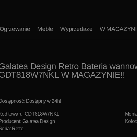
Ogrzewanie
Meble
Wyprzedaże
W MAGAZYNI
Galatea Design Retro Bateria wannow
GDT818W7NKL W MAGAZYNIE!!
Dostępność: Dostępny w 24h!
Kod towaru: GDT818W7NKL
Monta
Producent:
Galatea Design
Kolor:
Seria: Retro