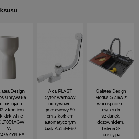
uksusu
latea Design
Alca PLAST
Galatea Design
ips Umywalka
Syfon wannowy
Modus S Zlew z
olnostojąca
odpływowo-
wodospadem,
2 z korkiem
przelewowy 80
myjką do
ik klak white
cm z korkiem
szklanek,
DLT054AGW
automatycznym
dozownikiem,
W
biały A51BM-80
bateria 3-
AGAZYNIE!!
funkcyjną