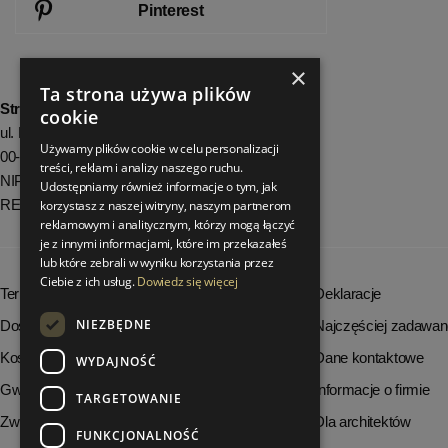
Pinterest
×
Ta strona używa plików
StrefaLuksusu.pl
cookie
ul. Bartycka 24/26 Pawilon 227
Używamy plików cookie w celu personalizacji
00-716 Warszawa
treści, reklam i analizy naszego ruchu.
NIP: 8251972213
Udostępniamy również informacje o tym, jak
REGON: 06035139
korzystasz z naszej witryny, naszym partnerom
reklamowym i analitycznym, którzy mogą łączyć
je z innymi informacjami, które im przekazałeś
lub które zebrali w wyniku korzystania przez
Ciebie z ich usług.
Dowiedz się więcej
Terminy realizacji zamówień
Deklaracje
NIEZBĘDNE
Dostępność produktów
Najczęściej zadawan
Koszty dostawy
Dane kontaktowe
WYDAJNOŚĆ
Gwarancja i serwis
Informacje o firmie
TARGETOWANIE
Zwrot towaru
Dla architektów
FUNKCJONALNOŚĆ