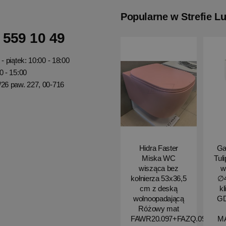
Popularne w Strefie L
 559 10 49
- piątek: 10:00 - 18:00
0 - 15:00
/26 paw. 227, 00-716
Hidra Faster
Ga
Miska WC
Tul
wisząca bez
w
kołnierza 53x36,5
∅4
cm z deską
kl
wolnoopadającą
G
Różowy mat
FAWR20.097+FAZQ.097
M