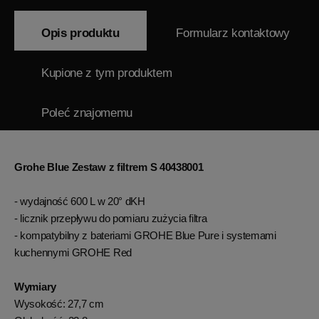
Opis produktu
Formularz kontaktowy
Kupione z tym produktem
Poleć znajomemu
Grohe Blue Zestaw z filtrem S 40438001
- wydajność 600 L w 20° dKH
- licznik przepływu do pomiaru zużycia filtra
- kompatybilny z bateriami GROHE Blue Pure i systemami
kuchennymi GROHE Red
Wymiary
Wysokość: 27,7 cm