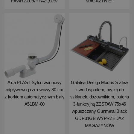
FAWR20.097+FAZQ.097
MAGAZYNIE!!
Alca PLAST Syfon wannowy
Galatea Design Modus S Zlew
odpływowo-przelewowy 80 cm
z wodospadem, myjką do
z korkiem automatycznym biały
szklanek, dozownikiem, bateria
A51BM-80
3-funkcyjną ZESTAW 75x46
wpuszczany Gunmetal Black
GDP31GB WYPRZEDAŻ
MAGAZYNÓW