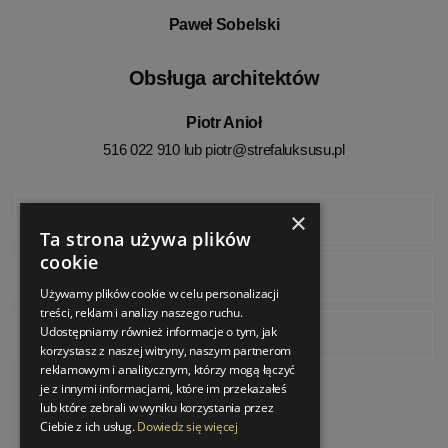
Paweł Sobelski
Obsługa architektów
Piotr Anioł
516 022 910 lub
piotr@strefaluksusu.pl
×
Facebook
Ta strona używa plików
cookie
Instagram
Używamy plików cookie w celu personalizacji
treści, reklam i analizy naszego ruchu.
Udostępniamy również informacje o tym, jak
Pinterest
korzystasz z naszej witryny, naszym partnerom
reklamowym i analitycznym, którzy mogą łączyć
je z innymi informacjami, które im przekazałeś
lub które zebrali w wyniku korzystania przez
Ciebie z ich usług.
Dowiedz się więcej