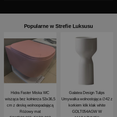
Popularne w Strefie Luksusu
Hidra Faster Miska WC
Galatea Design Tulips
wisząca bez kołnierza 53x36,5
Umywalka wolnostojąca ∅42 z
cm z deską wolnoopadającą
korkiem klik klak white
Różowy mat
GDLT054AGW W