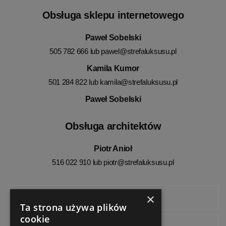
Obsługa sklepu internetowego
Paweł Sobelski
505 782 666 lub
pawel@strefaluksusu.pl
Kamila Kumor
501 284 822 lub
kamila@strefaluksusu.pl
Paweł Sobelski
Obsługa architektów
Piotr Anioł
516 022 910 lub
piotr@strefaluksusu.pl
×
Facebook
Ta strona używa plików
cookie