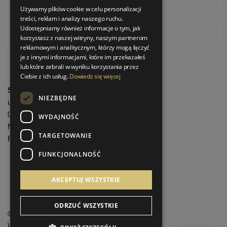
Instagram
Używamy plików cookie w celu personalizacji
treści, reklam i analizy naszego ruchu.
Udostępniamy również informacje o tym, jak
Pinterest
korzystasz z naszej witryny, naszym partnerom
reklamowym i analitycznym, którzy mogą łączyć
je z innymi informacjami, które im przekazałeś
lub które zebrali w wyniku korzystania przez
Ciebie z ich usług.
Dowiedz się więcej
StrefaLuksusu.pl
NIEZBĘDNE
ul. Bartycka 24/26 Pawilon 227
00-716 Warszawa
WYDAJNOŚĆ
NIP: 8251972213
TARGETOWANIE
REGON: 06035139
FUNKCJONALNOŚĆ
Menu informacyjne
AKCEPTUJ WSZYSTKIE
ODRZUĆ WSZYSTKIE
©
StrefaLuksusu.pl
Wszelkie prawa zastrzeżone