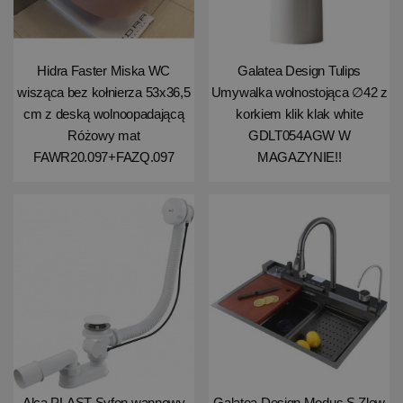
Hidra Faster Miska WC
Galatea Design Tulips
wisząca bez kołnierza 53x36,5
Umywalka wolnostojąca ∅42 z
cm z deską wolnoopadającą
korkiem klik klak white
Różowy mat
GDLT054AGW W
FAWR20.097+FAZQ.097
MAGAZYNIE!!
Alca PLAST Syfon wannowy
Galatea Design Modus S Zlew