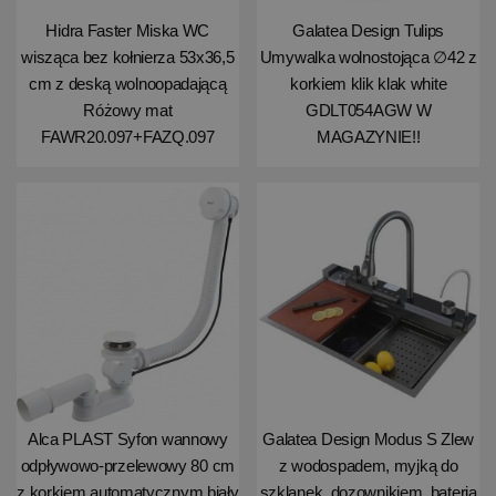
Hidra Faster Miska WC
Galatea Design Tulips
wisząca bez kołnierza 53x36,5
Umywalka wolnostojąca ∅42 z
cm z deską wolnoopadającą
korkiem klik klak white
Różowy mat
GDLT054AGW W
FAWR20.097+FAZQ.097
MAGAZYNIE!!
Alca PLAST Syfon wannowy
Galatea Design Modus S Zlew
odpływowo-przelewowy 80 cm
z wodospadem, myjką do
z korkiem automatycznym biały
szklanek, dozownikiem, bateria