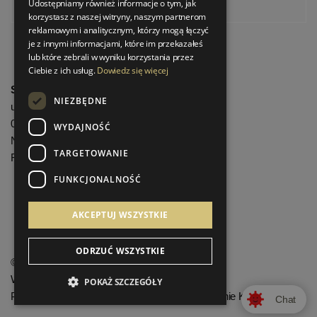
Udostępniamy również informacje o tym, jak
Pinterest
korzystasz z naszej witryny, naszym partnerom
reklamowym i analitycznym, którzy mogą łączyć
je z innymi informacjami, które im przekazałeś
lub które zebrali w wyniku korzystania przez
Ciebie z ich usług.
Dowiedz się więcej
StrefaLuksusu.pl
NIEZBĘDNE
ul. Bartycka 24/26 Pawilon 227
00-716 Warszawa
WYDAJNOŚĆ
NIP: 8251972213
TARGETOWANIE
REGON: 06035139
FUNKCJONALNOŚĆ
Menu informacyjne
AKCEPTUJ WSZYSTKIE
ODRZUĆ WSZYSTKIE
©
StrefaLuksusu.pl
Wszelkie prawa zastrzeżone
POKAŻ SZCZEGÓŁY
Projekt graficzny KQSDesign.pl
:
Oprogramowanie KQS.store
Chat