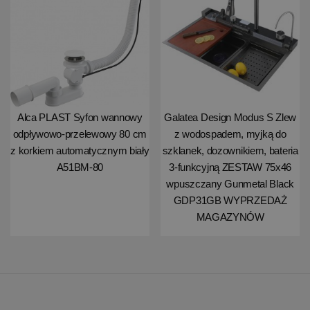
Alca PLAST Syfon wannowy
Galatea Design Modus S Zlew
odpływowo-przelewowy 80 cm
z wodospadem, myjką do
z korkiem automatycznym biały
szklanek, dozownikiem, bateria
A51BM-80
3-funkcyjną ZESTAW 75x46
wpuszczany Gunmetal Black
GDP31GB WYPRZEDAŻ
MAGAZYNÓW