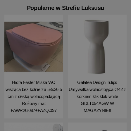
Popularne w Strefie Luksusu
Hidra Faster Miska WC
Galatea Design Tulips
wisząca bez kołnierza 53x36,5
Umywalka wolnostojąca ∅42 z
cm z deską wolnoopadającą
korkiem klik klak white
Różowy mat
GDLT054AGW W
FAWR20.097+FAZQ.097
MAGAZYNIE!!