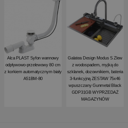
Alca PLAST Syfon wannowy
Galatea Design Modus S Zlew
odpływowo-przelewowy 80 cm
z wodospadem, myjką do
z korkiem automatycznym biały
szklanek, dozownikiem, bateria
A51BM-80
3-funkcyjną ZESTAW 75x46
wpuszczany Gunmetal Black
GDP31GB WYPRZEDAŻ
MAGAZYNÓW