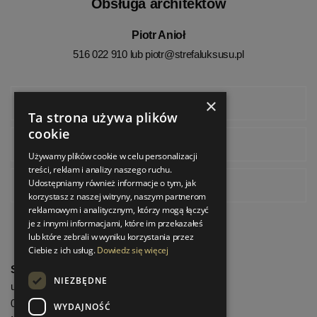
Obsługa architektów
Piotr Anioł
516 022 910 lub
piotr@strefaluksusu.pl
×
Facebook
Ta strona używa plików
cookie
Instagram
Używamy plików cookie w celu personalizacji
treści, reklam i analizy naszego ruchu.
Udostępniamy również informacje o tym, jak
Pinterest
korzystasz z naszej witryny, naszym partnerom
reklamowym i analitycznym, którzy mogą łączyć
je z innymi informacjami, które im przekazałeś
lub które zebrali w wyniku korzystania przez
Ciebie z ich usług.
Dowiedz się więcej
StrefaLuksusu.pl
NIEZBĘDNE
ul. Bartycka 24/26 Pawilon 227
00-716 Warszawa
WYDAJNOŚĆ