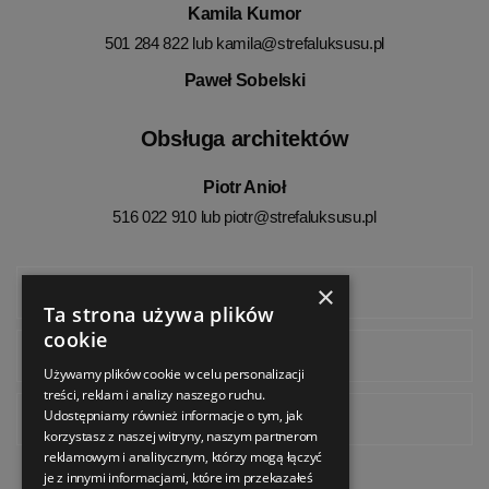
Kamila Kumor
501 284 822 lub
kamila@strefaluksusu.pl
Paweł Sobelski
Obsługa architektów
Piotr Anioł
516 022 910 lub
piotr@strefaluksusu.pl
×
Facebook
Ta strona używa plików
cookie
Instagram
Używamy plików cookie w celu personalizacji
treści, reklam i analizy naszego ruchu.
Udostępniamy również informacje o tym, jak
Pinterest
korzystasz z naszej witryny, naszym partnerom
reklamowym i analitycznym, którzy mogą łączyć
je z innymi informacjami, które im przekazałeś