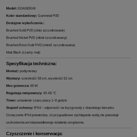
Model:
GDA363GM
Kolor standardowy:
Gunmetal PVD
Dostępne wykończenia :
Brushed Gold PVD (złoto szczotkowane)
Brushed Nickel PVD (nikiel szczotkowany)
Brushed Rose Gold PVD (miedź szczotkowana)
Matt Black (czarny mat)
Specyfikacja techniczna:
Montaż:
podtynkowy
Wymiary:
szerokość 58 cm, wysokość 52 cm
Moc grzewcza:
65 W
Regulacja temperatury:
45–65 °C
Timer:
ustawienie czasu pracy 1–8 godzin
Stopień ochrony:
IPX4 – odporność na bryzgi wody z dowolnego kierunku
Oznaczenie IPX4 potwierdza, że przypadkowe zachlapanie wodą nie powoduje
uszkodzenia ani nieprawidłowego działania urządzenia.
Czyszczenie i konserwacja: