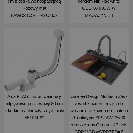
cm z deską wolnoopadającą
korkiem klik klak white
Różowy mat
GDLT054AGW W
FAWR20.097+FAZQ.097
MAGAZYNIE!!
Alca PLAST Syfon wannowy
Galatea Design Modus S Zlew
odpływowo-przelewowy 80 cm
z wodospadem, myjką do
z korkiem automatycznym biały
szklanek, dozownikiem, bateria
A51BM-80
3-funkcyjną ZESTAW 75x46
wpuszczany Gunmetal Black
GDP31GB WYPRZEDAŻ