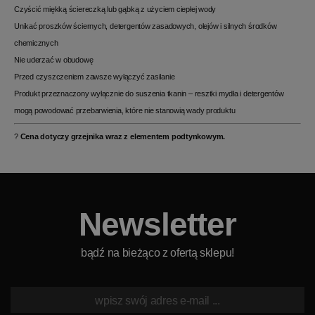
Czyścić miękką ściereczką lub gąbką z użyciem ciepłej wody
Unikać proszków ściernych, detergentów zasadowych, olejów i silnych środków
chemicznych
Nie uderzać w obudowę
Przed czyszczeniem zawsze wyłączyć zasilanie
Produkt przeznaczony wyłącznie do suszenia tkanin – resztki mydła i detergentów
mogą powodować przebarwienia, które nie stanowią wady produktu
?
Cena dotyczy grzejnika wraz z elementem podtynkowym.
Newsletter
bądź na bieżąco z ofertą sklepu!