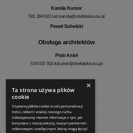
Kamila Kumor
501 284 822 lub
kamila@strefaluksusu.pl
Paweł Sobelski
Obsługa architektów
Piotr Anioł
516 022 910 lub
piotr@strefaluksusu.pl
×
Facebook
Ta strona używa plików
cookie
Instagram
Używamy plików cookie w celu personalizacji
treści, reklam i analizy naszego ruchu.
Udostępniamy również informacje o tym, jak
Pinterest
korzystasz z naszej witryny, naszym partnerom
reklamowym i analitycznym, którzy mogą łączyć