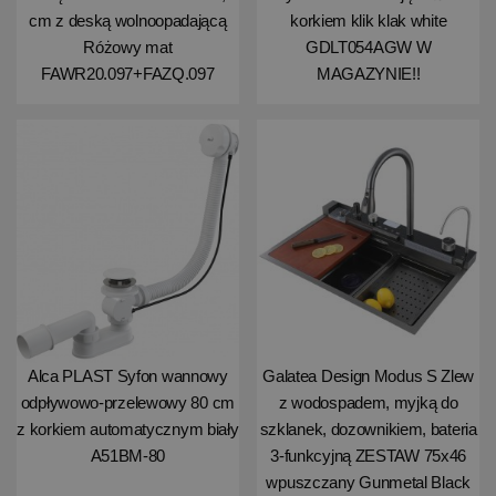
cm z deską wolnoopadającą
korkiem klik klak white
Różowy mat
GDLT054AGW W
FAWR20.097+FAZQ.097
MAGAZYNIE!!
Alca PLAST Syfon wannowy
Galatea Design Modus S Zlew
odpływowo-przelewowy 80 cm
z wodospadem, myjką do
z korkiem automatycznym biały
szklanek, dozownikiem, bateria
A51BM-80
3-funkcyjną ZESTAW 75x46
wpuszczany Gunmetal Black