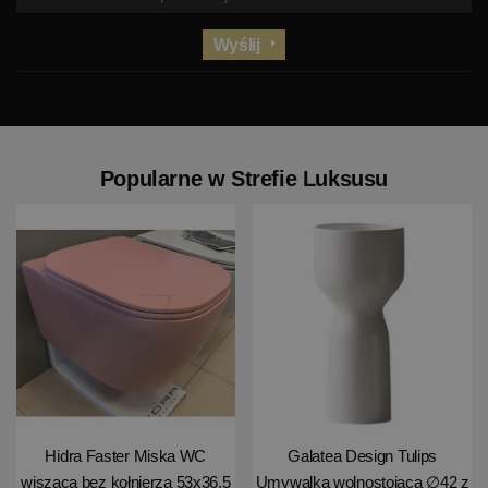
Wyślij
Popularne w Strefie Luksusu
Hidra Faster Miska WC
Galatea Design Tulips
wisząca bez kołnierza 53x36,5
Umywalka wolnostojąca ∅42 z