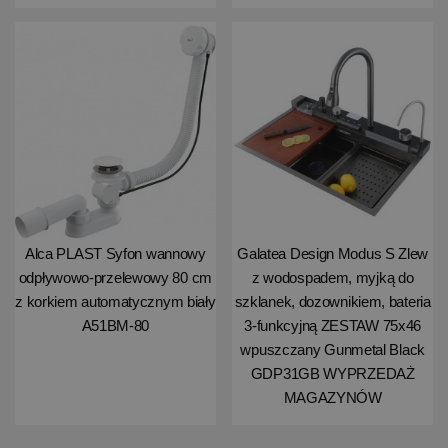
Alca PLAST Syfon wannowy
Galatea Design Modus S Zlew
odpływowo-przelewowy 80 cm
z wodospadem, myjką do
z korkiem automatycznym biały
szklanek, dozownikiem, bateria
A51BM-80
3-funkcyjną ZESTAW 75x46
wpuszczany Gunmetal Black
GDP31GB WYPRZEDAŻ
MAGAZYNÓW