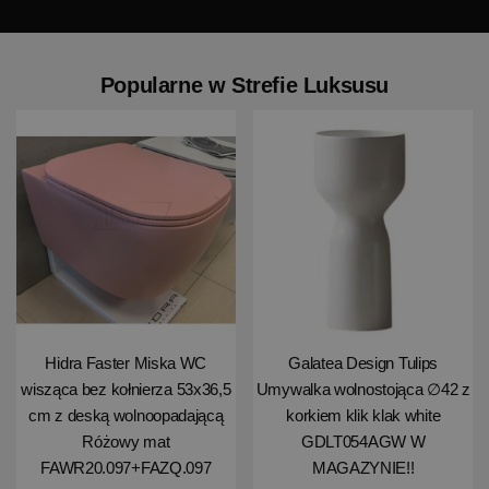
Popularne w Strefie Luksusu
Hidra Faster Miska WC
Galatea Design Tulips
wisząca bez kołnierza 53x36,5
Umywalka wolnostojąca ∅42 z
cm z deską wolnoopadającą
korkiem klik klak white
Różowy mat
GDLT054AGW W
FAWR20.097+FAZQ.097
MAGAZYNIE!!