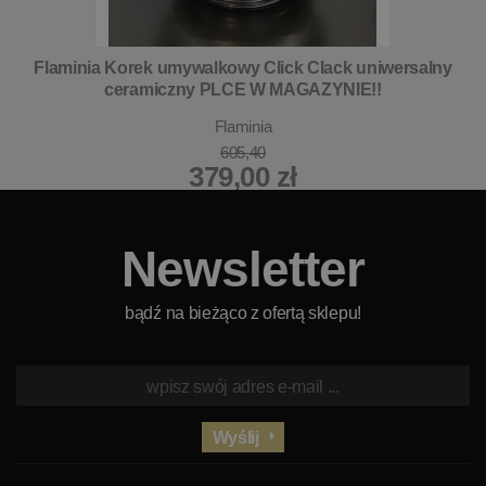
Flaminia Korek umywalkowy Click Clack uniwersalny
ceramiczny PLCE W MAGAZYNIE!!
Flaminia
605,40
379,00 zł
Newsletter
bądź na bieżąco z ofertą sklepu!
Wyślij