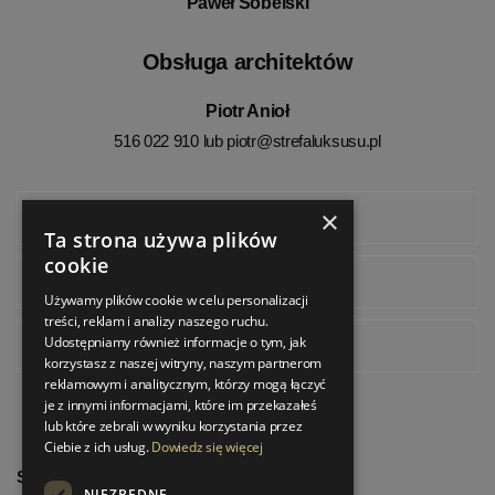
Paweł Sobelski
Obsługa architektów
Piotr Anioł
516 022 910 lub
piotr@strefaluksusu.pl
×
Facebook
Ta strona używa plików
cookie
Instagram
Używamy plików cookie w celu personalizacji
treści, reklam i analizy naszego ruchu.
Udostępniamy również informacje o tym, jak
Pinterest
korzystasz z naszej witryny, naszym partnerom
reklamowym i analitycznym, którzy mogą łączyć
je z innymi informacjami, które im przekazałeś
lub które zebrali w wyniku korzystania przez
Ciebie z ich usług.
Dowiedz się więcej
StrefaLuksusu.pl
NIEZBĘDNE