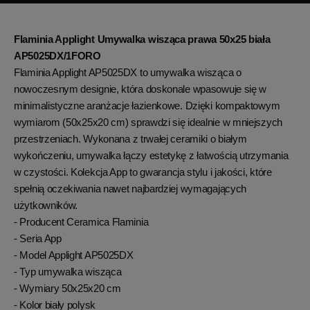
Flaminia Applight Umywalka wisząca prawa 50x25 biała
AP5025DX/1FORO
Flaminia Applight AP5025DX
to umywalka wisząca o
nowoczesnym designie, która doskonale wpasowuje się w
minimalistyczne aranżacje łazienkowe. Dzięki kompaktowym
wymiarom (
50x25x20 cm
) sprawdzi się idealnie w mniejszych
przestrzeniach.
Wykonana z trwałej ceramiki
o białym
wykończeniu, umywalka łączy estetykę z łatwością utrzymania
w czystości. Kolekcja
App
to gwarancja stylu i jakości, które
spełnią oczekiwania nawet najbardziej wymagających
użytkowników.
- Producent Ceramica Flaminia
- Seria App
- Model Applight AP5025DX
- Typ umywalka wisząca
- Wymiary 50x25x20 cm
- Kolor biały polysk