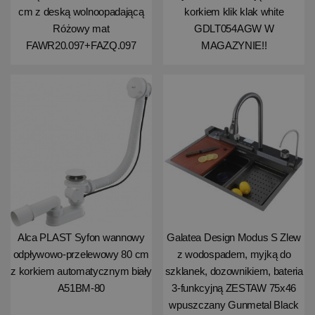
cm z deską wolnoopadającą
korkiem klik klak white
Różowy mat
GDLT054AGW W
FAWR20.097+FAZQ.097
MAGAZYNIE!!
Alca PLAST Syfon wannowy
Galatea Design Modus S Zlew
odpływowo-przelewowy 80 cm
z wodospadem, myjką do
z korkiem automatycznym biały
szklanek, dozownikiem, bateria
A51BM-80
3-funkcyjną ZESTAW 75x46
wpuszczany Gunmetal Black