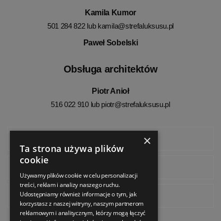
Kamila Kumor
501 284 822 lub
kamila@strefaluksusu.pl
Paweł Sobelski
Obsługa architektów
Piotr Anioł
516 022 910 lub
piotr@strefaluksusu.pl
×
Facebook
Ta strona używa plików
cookie
Instagram
Używamy plików cookie w celu personalizacji
treści, reklam i analizy naszego ruchu.
Udostępniamy również informacje o tym, jak
Pinterest
korzystasz z naszej witryny, naszym partnerom
reklamowym i analitycznym, którzy mogą łączyć